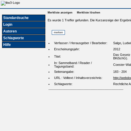
Merkliste anzeigen
Merkliste löschen
Standardsuche
Es wurde 1 Treffer gefunden. Die Kurzanzeige der Ergebni
Login
Autoren
Schlagworte
Verfasser / Herausgeber / Bearbeiter:
Salgo, Ludw
Hilfe
Erscheinungsjahr:
2012
Das Gesetz 
Titel:
BKiSchG).
In: Sammelband / Reader /
Coester-Walt
Tagungsband:
Seitenangabe:
183 - 204
URL : Volltext / Inhaltsverzeichnis:
http://webd
Schlagworte:
Rechtliche A
----------------------------------------------------------------