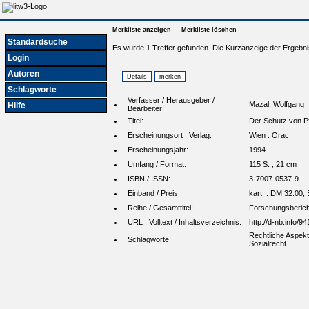
Merkliste anzeigen
Merkliste löschen
Standardsuche
Es wurde 1 Treffer gefunden. Die Kurzanzeige der Ergebni
Login
Autoren
Schlagworte
Verfasser / Herausgeber /
Mazal, Wolfgang
Hilfe
Bearbeiter:
Titel:
Der Schutz von Pf
Erscheinungsort : Verlag:
Wien : Orac
Erscheinungsjahr:
1994
Umfang / Format:
115 S. ; 21 cm
ISBN / ISSN:
3-7007-0537-9
Einband / Preis:
kart. : DM 32.00,
Reihe / Gesamttitel:
Forschungsbericht
URL : Volltext / Inhaltsverzeichnis:
http://d-nb.info/
Rechtliche Aspekte
Schlagworte:
Sozialrecht
----------------------------------------------------------------