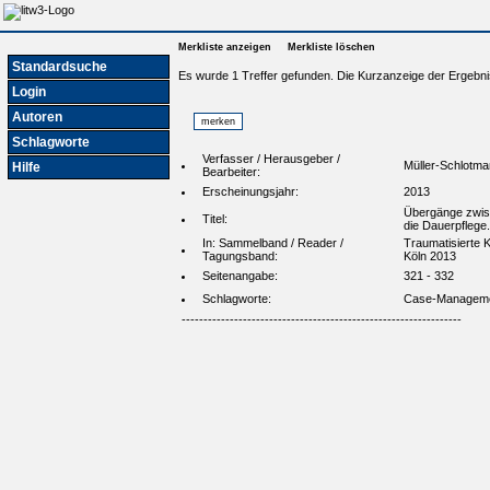
Merkliste anzeigen
Merkliste löschen
Standardsuche
Es wurde 1 Treffer gefunden. Die Kurzanzeige der Ergebni
Login
Autoren
Schlagworte
Verfasser / Herausgeber /
Müller-Schlotma
Hilfe
Bearbeiter:
Erscheinungsjahr:
2013
Übergänge zwisch
Titel:
die Dauerpflege.
In: Sammelband / Reader /
Traumatisierte K
Tagungsband:
Köln 2013
Seitenangabe:
321 - 332
Schlagworte:
Case-Managemen
----------------------------------------------------------------