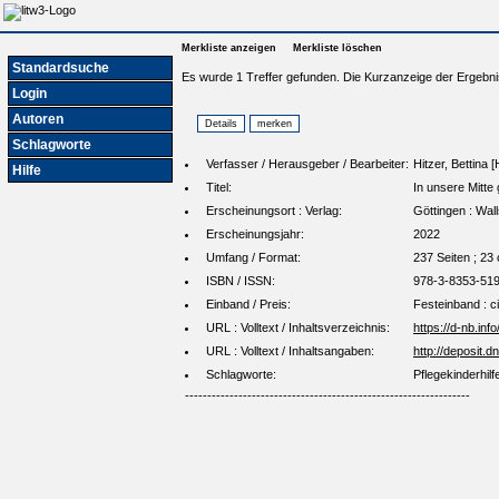
Merkliste anzeigen
Merkliste löschen
Standardsuche
Es wurde 1 Treffer gefunden. Die Kurzanzeige der Ergebni
Login
Autoren
Schlagworte
Verfasser / Herausgeber / Bearbeiter:
Hitzer, Bettina 
Hilfe
Titel:
In unsere Mitte
Erscheinungsort : Verlag:
Göttingen : Wall
Erscheinungsjahr:
2022
Umfang / Format:
237 Seiten ; 23
ISBN / ISSN:
978-3-8353-51
Einband / Preis:
Festeinband : c
URL : Volltext / Inhaltsverzeichnis:
https://d-nb.in
URL : Volltext / Inhaltsangaben:
http://deposit
Schlagworte:
Pflegekinderhil
----------------------------------------------------------------