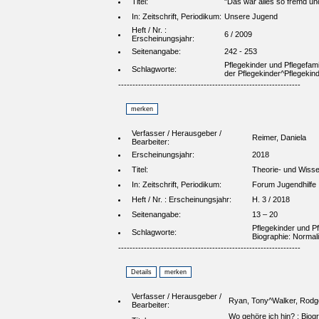
Titel:
"Das war alles so fremd un
In: Zeitschrift, Periodikum:
Unsere Jugend
Heft / Nr. :
6 / 2009
Erscheinungsjahr:
Seitenangabe:
242 - 253
Pflegekinder und Pflegefami
Schlagworte:
der Pflegekinder^Pflegekind
----------------------------------------------------------------
Verfasser / Herausgeber /
Reimer, Daniela
Bearbeiter:
Erscheinungsjahr:
2018
Titel:
Theorie- und Wissen
In: Zeitschrift, Periodikum:
Forum Jugendhilfe
Heft / Nr. : Erscheinungsjahr:
H. 3 / 2018
Seitenangabe:
13 – 20
Pflegekinder und Pf
Schlagworte:
Biographie: Normali
----------------------------------------------------------------
Verfasser / Herausgeber /
Ryan, Tony^Walker, Rodger
Bearbeiter:
Wo gehöre ich hin? : Biogr