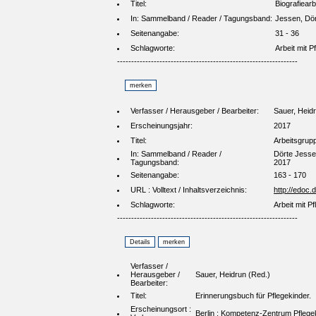
Titel:
Biografiearb
In: Sammelband / Reader / Tagungsband:
Jessen, Dör
Seitenangabe:
31 - 36
Schlagworte:
Arbeit mit P
----------------------------------------------------------------
Verfasser / Herausgeber / Bearbeiter:
Sauer, Heid
Erscheinungsjahr:
2017
Titel:
Arbeitsgrupp
In: Sammelband / Reader /
Dörte Jessen
Tagungsband:
2017
Seitenangabe:
163 - 170
URL : Volltext / Inhaltsverzeichnis:
http://edoc
Schlagworte:
Arbeit mit P
----------------------------------------------------------------
Verfasser /
Herausgeber /
Sauer, Heidrun (Red.)
Bearbeiter:
Titel:
Erinnerungsbuch für Pflegekinder.
Erscheinungsort :
Berlin : Kompetenz-Zentrum Pflegek