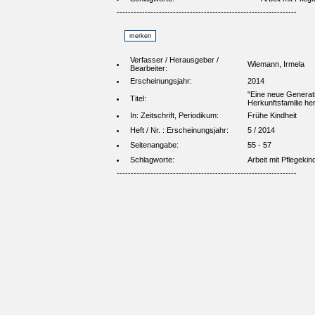
----------------------------------------------------------------
Verfasser / Herausgeber /
Wiemann, Irmela
Bearbeiter:
Erscheinungsjahr:
2014
"Eine neue Generatio
Titel:
Herkunftsfamilie her
In: Zeitschrift, Periodikum:
Frühe Kindheit
Heft / Nr. : Erscheinungsjahr:
5 / 2014
Seitenangabe:
55 - 57
Schlagworte:
Arbeit mit Pflegekin
----------------------------------------------------------------