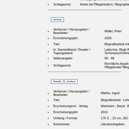
Schlagworte:
Arbeit mit Pflegekindern / Biographi
----------------------------------------------------------------
Verfasser / Herausgeber /
Müller, Peter
Bearbeiter:
Erscheinungsjahr:
2020
Titel:
Biografiearbeit m
In: Sammelband / Reader /
Lattschar, Birgit
Tagungsband:
SchöneworthVerl
Seitenangabe:
80 - 88
Rechtliche Aspekt
Schlagworte:
Pflegekinder^Bio
----------------------------------------------------------------
Verfasser / Herausgeber /
Miethe, Ingrid
Bearbeiter:
Titel:
Biografiearbeit : Le
Erscheinungsort : Verlag:
Weinheim ; Basel : 
Erscheinungsjahr:
2014
Umfang / Format:
175 S. ; 23 cm, 262
Kommentar:
Literaturangaben