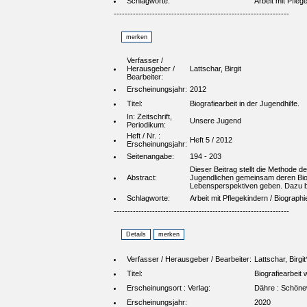
Schlagworte:
Arbeit mit Pfleg
----------------------------------------------------------------
Verfasser /
Herausgeber /
Lattschar, Birgit
Bearbeiter:
Erscheinungsjahr:
2012
Titel:
Biografiearbeit in der Jugendhilfe.
In: Zeitschrift,
Unsere Jugend
Periodikum:
Heft / Nr. :
Heft 5 / 2012
Erscheinungsjahr:
Seitenangabe:
194 - 203
Dieser Beitrag stellt die Methode d
Abstract:
Jugendlichen gemeinsam deren Biog
Lebensperspektiven geben. Dazu biet
Schlagworte:
Arbeit mit Pflegekindern / Biographi
----------------------------------------------------------------
Verfasser / Herausgeber / Bearbeiter:
Lattschar, Birg
Titel:
Biografiearbeit
Erscheinungsort : Verlag:
Dähre : Schöne
Erscheinungsjahr:
2020