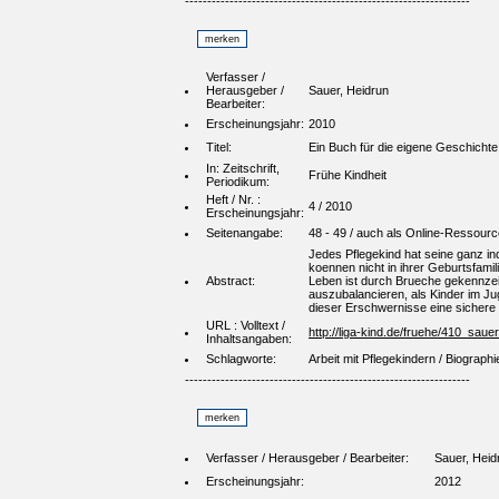
----------------------------------------------------------------
Verfasser /
Herausgeber /
Sauer, Heidrun
Bearbeiter:
Erscheinungsjahr:
2010
Titel:
Ein Buch für die eigene Geschichte
In: Zeitschrift,
Frühe Kindheit
Periodikum:
Heft / Nr. :
4 / 2010
Erscheinungsjahr:
Seitenangabe:
48 - 49 / auch als Online-Ressourc
Jedes Pflegekind hat seine ganz in
koennen nicht in ihrer Geburtsfam
Abstract:
Leben ist durch Brueche gekennzei
auszubalancieren, als Kinder im Ju
dieser Erschwernisse eine sichere 
URL : Volltext /
http://liga-kind.de/fruehe/410_saue
Inhaltsangaben:
Schlagworte:
Arbeit mit Pflegekindern / Biograph
----------------------------------------------------------------
Verfasser / Herausgeber / Bearbeiter:
Sauer, Heid
Erscheinungsjahr:
2012