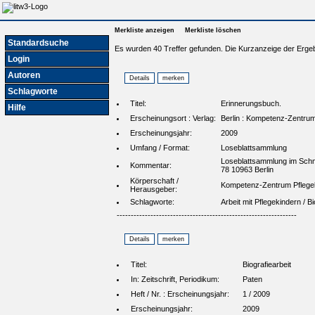
Merkliste anzeigen
Merkliste löschen
Standardsuche
Es wurden 40 Treffer gefunden. Die Kurzanzeige der Erge
Login
Autoren
Schlagworte
Titel:
Erinnerungsbuch.
Hilfe
Erscheinungsort : Verlag:
Berlin : Kompetenz-Zentrum
Erscheinungsjahr:
2009
Umfang / Format:
Loseblattsammlung
Loseblattsammlung im Schm
Kommentar:
78 10963 Berlin
Körperschaft /
Kompetenz-Zentrum Pflegek
Herausgeber:
Schlagworte:
Arbeit mit Pflegekindern / 
----------------------------------------------------------------
Titel:
Biografiearbeit
In: Zeitschrift, Periodikum:
Paten
Heft / Nr. : Erscheinungsjahr:
1 / 2009
Erscheinungsjahr:
2009