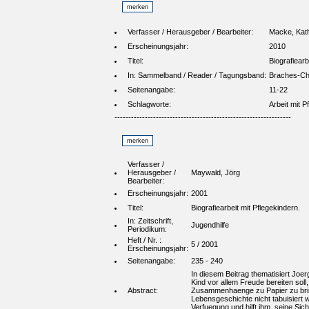
Verfasser / Herausgeber / Bearbeiter:
Macke, Kath
Erscheinungsjahr:
2010
Titel:
Biografiearb
In: Sammelband / Reader / Tagungsband:
Braches-Chyr
Seitenangabe:
11-22
Schlagworte:
Arbeit mit P
----------------------------------------------------------------
Verfasser /
Herausgeber /
Maywald, Jörg
Bearbeiter:
Erscheinungsjahr:
2001
Titel:
Biografiearbeit mit Pflegekindern.
In: Zeitschrift,
Jugendhilfe
Periodikum:
Heft / Nr. :
5 / 2001
Erscheinungsjahr:
Seitenangabe:
235 - 240
In diesem Beitrag thematisiert Joer
Kind vor allem Freude bereiten sol
Abstract:
Zusammenhaenge zu Papier zu bring
Lebensgeschichte nicht tabuisiert w
Verfuegung und hilft ihm, seine Sic