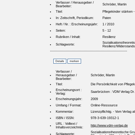
Verfasser / Herausgeber /
Schröder, Martin
Bearbeiter:
Titel:
Pflegekinder stärken -
In: Zeitschrift, Periodikum:
Paten
Heft / Nr. : Erscheinungsjahr:
1 / 2010
Seiten:
5 - 12
Rubriken / Inhalt:
Resilienz
Sozialisationstheoreti
Schlagworte:
Resilienz/Widerstands
----------------------------------------------------------------
Verfasser /
Herausgeber /
Schröder, Martin
Bearbeiter:
Titel:
Die Persönlichkeit von Pflegek
Erscheinungsort :
Saarbrücken : VDM Verlag Dr.
Verlag:
Erscheinungsjahr:
2009
Umfang / Format:
Online-Ressource
Kommentar:
Lizenzpflichtig. - Vom Verlag
ISBN / ISSN:
978-3-639-19312-1
URL : Volltext /
http://www.vdm-verlag.de
Inhaltsverzeichnis:
Sozialisationstheoretische Gru
Schlagworte: