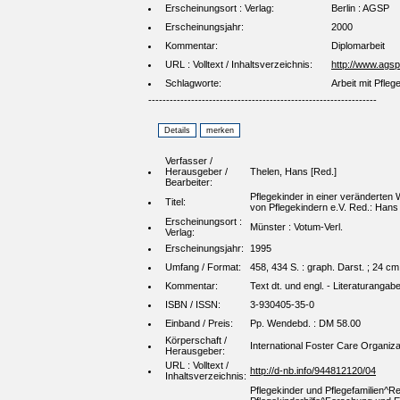
Erscheinungsort : Verlag:
Berlin : AGSP
Erscheinungsjahr:
2000
Kommentar:
Diplomarbeit
URL : Volltext / Inhaltsverzeichnis:
http://www.agsp
Schlagworte:
Arbeit mit Pfleg
----------------------------------------------------------------
Verfasser /
Herausgeber /
Thelen, Hans [Red.]
Bearbeiter:
Pflegekinder in einer veränderten
Titel:
von Pflegekindern e.V. Red.: Hans 
Erscheinungsort :
Münster : Votum-Verl.
Verlag:
Erscheinungsjahr:
1995
Umfang / Format:
458, 434 S. : graph. Darst. ; 24 cm
Kommentar:
Text dt. und engl. - Literaturangab
ISBN / ISSN:
3-930405-35-0
Einband / Preis:
Pp. Wendebd. : DM 58.00
Körperschaft /
International Foster Care Organiza
Herausgeber:
URL : Volltext /
http://d-nb.info/944812120/04
Inhaltsverzeichnis:
Pflegekinder und Pflegefamilien^R