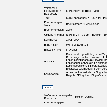
Verfasser /
Herausgeber /
Mohr, Karin^Ter Horst, Klaus
Bearbeiter:
Titel:
Mein Lebensbuch!!! / Klaus ter Hor
Erscheinungsort :
Bad Bentheim : Eylarduswerk
Verlag:
Erscheinungsjahr:
2009
Umfang / Format:
[137] Bl. : Ill. ; 32 cm + Begleith. (19 S
Kommentar:
1 Aufl. 2004
ISBN / ISSN:
978-3-9811168-1-6
Einband / Preis:
in Ordner
Kinder und Jugendliche, die in Pfle
Beziehungen in ihrem sozialen Umfe
Leben beeinflussen die Entwicklung
Abstract:
Lebensbuch entwickelt. Es enthaelt 
Lebensgeschichte ("Biografiearbeit"
Biografiearbeit mit den Kindern d
Arbeit mit Pflegekindern / Biographi
Schlagworte:
Ratgeber^Pflegekind: Biografiearbe
----------------------------------------------------------------
Verfasser / Herausgeber /
Reimer, Daniela
Bearbeiter:
Erscheinungsjahr:
2009