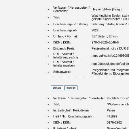
Verfasser / Herausgeber /
Heyse, Volker [Hrsg.]
Bearbeiter:
Was kindliche Seelen sta
Titel:
gelebte Kinderrechte : ein
Erscheinungsort : Verlag:
Salzburg : Verlag Anton Pu
Erscheinungsjahr:
2022
Umfang / Format:
317 Seiten ; 25 cm
ISBN / ISSN:
978-3-7025-1046-6
Einband / Preis:
Festeinband : circa EUR 29
URL : Volltext /
https://d-nb.info/12469600
Inhaltsverzeichnis:
URL : Volltext /
http://deposit.dnb.de/cg
Inhaltsangaben:
Pflegekinder und Pflegefam
Schlagworte:
Pflegekindern / Biographie
----------------------------------------------------------------
Verfasser / Herausgeber / Bearbeiter:
Knoblich, Dori
Titel:
"Wo komme ich h
In: Zeitschrift, Periodikum:
Paten
Heft / Nr. : Erscheinungsjahr:
471999
ISBN / ISSN:
0176-2982
Rubriken / Inhalt:
Biografiearbeit