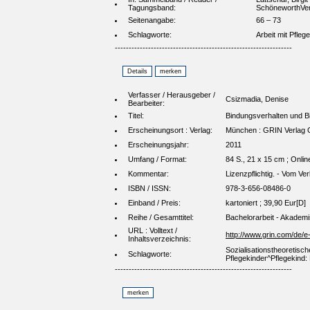
Tagungsband:
SchöneworthVer
Seitenangabe:
66 – 73
Schlagworte:
Arbeit mit Pfleg
----------------------------------------------------------------
Verfasser / Herausgeber /
Csizmadia, Denise
Bearbeiter:
Titel:
Bindungsverhalten und Bi
Erscheinungsort : Verlag:
München : GRIN Verlag
Erscheinungsjahr:
2011
Umfang / Format:
84 S., 21 x 15 cm ; Onli
Kommentar:
Lizenzpflichtig. - Vom V
ISBN / ISSN:
978-3-656-08486-0
Einband / Preis:
kartoniert ; 39,90 Eur[D]
Reihe / Gesamttitel:
Bachelorarbeit - Akadem
URL : Volltext /
http://www.grin.com/de/e
Inhaltsverzeichnis:
Sozialisationstheoretisch
Schlagworte:
Pflegekinder^Pflegekind:
----------------------------------------------------------------