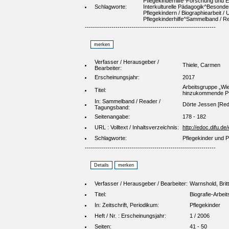
Pflegekinderhilfe^Forschung und Eva
Schlagworte:
Interkulturelle Pädagogik^Besondere
Pflegekindern / Biographiearbeit 
Pflegekinderhilfe^Sammelband / R
----------------------------------------------------------------
Verfasser / Herausgeber /
Thiele, Carmen
Bearbeiter:
Erscheinungsjahr:
2017
Arbeitsgruppe „Wie
Titel:
hinzukommende Pf
In: Sammelband / Reader /
Dörte Jessen [Red.]
Tagungsband:
Seitenangabe:
178 - 182
URL : Volltext / Inhaltsverzeichnis:
http://edoc.difu.
Schlagworte:
Pflegekinder und Pf
----------------------------------------------------------------
Verfasser / Herausgeber / Bearbeiter:
Warnshold, Brit
Titel:
Biografie-Arbei
In: Zeitschrift, Periodikum:
Pflegekinder
Heft / Nr. : Erscheinungsjahr:
1 / 2006
Seiten:
41 - 50