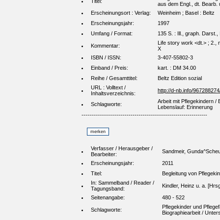
Titel:
aus dem Engl., dt. Bearb. 
Erscheinungsort : Verlag:
Weinheim ; Basel : Beltz
Erscheinungsjahr:
1997
Umfang / Format:
135 S. : Ill., graph. Darst.,
Life story work <dt.> ; 2.
Kommentar:
X
ISBN / ISSN:
3-407-55802-3
Einband / Preis:
kart. : DM 34.00
Reihe / Gesamttitel:
Beltz Edition sozial
URL : Volltext /
http://d-nb.info/967288274
Inhaltsverzeichnis:
Arbeit mit Pflegekindern /
Schlagworte:
Lebenslauf: Erinnerung
----------------------------------------------------------------
Verfasser / Herausgeber /
Sandmeir, Gunda^Scheue
Bearbeiter:
Erscheinungsjahr:
2011
Titel:
Begleitung von Pflegeki
In: Sammelband / Reader /
Kindler, Heinz u. a. [Hr
Tagungsband:
Seitenangabe:
480 - 522
Pflegekinder und Pflegef
Schlagworte:
Biographiearbeit / Unter