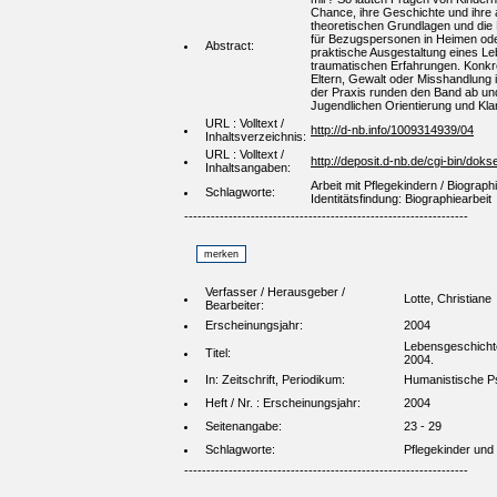
Chance, ihre Geschichte und ihre 
theoretischen Grundlagen und die P
für Bezugspersonen in Heimen oder
Abstract:
praktische Ausgestaltung eines Le
traumatischen Erfahrungen. Konkr
Eltern, Gewalt oder Misshandlung i
der Praxis runden den Band ab und 
Jugendlichen Orientierung und Kla
URL : Volltext /
http://d-nb.info/1009314939/04
Inhaltsverzeichnis:
URL : Volltext /
http://deposit.d-nb.de/cgi-bin/
Inhaltsangaben:
Arbeit mit Pflegekindern / Biogra
Schlagworte:
Identitätsfindung: Biographiearbeit
----------------------------------------------------------------
Verfasser / Herausgeber /
Lotte, Christiane
Bearbeiter:
Erscheinungsjahr:
2004
Lebensgeschichte 
Titel:
2004.
In: Zeitschrift, Periodikum:
Humanistische P
Heft / Nr. : Erscheinungsjahr:
2004
Seitenangabe:
23 - 29
Schlagworte:
Pflegekinder und 
----------------------------------------------------------------