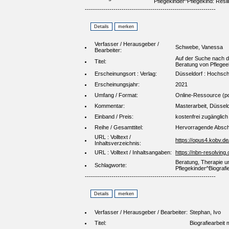
Pflegekinder^Pflegekind: Resil
----------------------------------------------------------------
Verfasser / Herausgeber /
Schwebe, Vanessa
Bearbeiter:
Auf der Suche nach de
Titel:
Beratung von Pflegeel
Erscheinungsort : Verlag:
Düsseldorf : Hochsch
Erscheinungsjahr:
2021
Umfang / Format:
Online-Ressource (pd
Kommentar:
Masterarbeit, Düssel
Einband / Preis:
kostenfrei zugänglich
Reihe / Gesamttitel:
Hervorragende Abschl
URL : Volltext /
https://opus4.kobv.d
Inhaltsverzeichnis:
URL : Volltext / Inhaltsangaben:
https://nbn-resolvin
Beratung, Therapie un
Schlagworte:
Pflegekinder^Biografi
----------------------------------------------------------------
Verfasser / Herausgeber / Bearbeiter:
Stephan, Ivo
Titel:
Biografiearbeit 