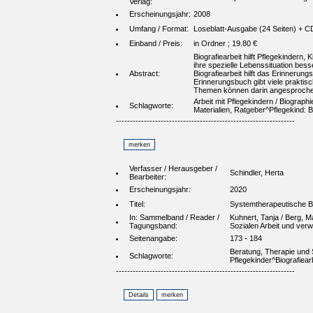
Verlag:
Erscheinungsjahr:
2008
Umfang / Format:
Loseblatt-Ausgabe (24 Seiten) + CD 
Einband / Preis:
in Ordner ; 19.80 €
Biografiearbeit hilft Pflegekindern
ihre spezielle Lebenssituation be
Abstract:
Biografiearbeit hilft das Erinneru
Erinnerungsbuch gibt viele praktisc
Themen können darin angesprochen
Arbeit mit Pflegekindern / Biographi
Schlagworte:
Materialien, Ratgeber^Pflegekind: B
----------------------------------------------------------------
Verfasser / Herausgeber /
Schindler, Herta
Bearbeiter:
Erscheinungsjahr:
2020
Titel:
Systemtherapeutische Bi
In: Sammelband / Reader /
Kuhnert, Tanja / Berg, M
Tagungsband:
Sozialen Arbeit und ver
Seitenangabe:
173 - 184
Beratung, Therapie und S
Schlagworte:
Pflegekinder^Biografiear
----------------------------------------------------------------