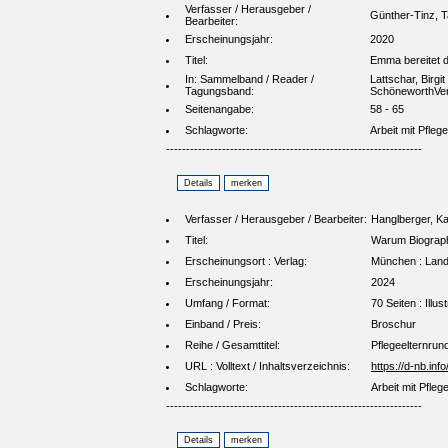
Verfasser / Herausgeber /
Günther-Tinz, T
Bearbeiter:
Erscheinungsjahr:
2020
Titel:
Emma bereitet da
In: Sammelband / Reader /
Lattschar, Birgi
Tagungsband:
SchöneworthVer
Seitenangabe:
58 - 65
Schlagworte:
Arbeit mit Pfleg
----------------------------------------------------------------
Verfasser / Herausgeber / Bearbeiter:
Hanglberger, Ka
Titel:
Warum Biographi
Erscheinungsort : Verlag:
München : Lande
Erscheinungsjahr:
2024
Umfang / Format:
70 Seiten : Illus
Einband / Preis:
Broschur
Reihe / Gesamttitel:
Pflegeelternrund
URL : Volltext / Inhaltsverzeichnis:
https://d-nb.in
Schlagworte:
Arbeit mit Pfleg
----------------------------------------------------------------