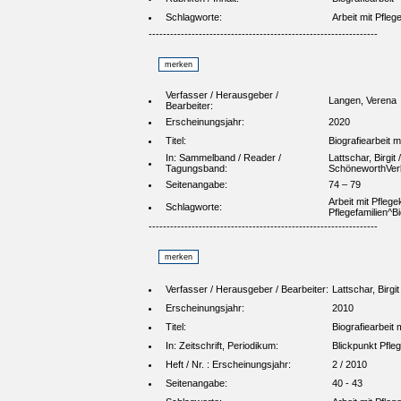
Schlagworte:
Arbeit mit Pfleg
----------------------------------------------------------------
Verfasser / Herausgeber /
Langen, Verena
Bearbeiter:
Erscheinungsjahr:
2020
Titel:
Biografiearbeit m
In: Sammelband / Reader /
Lattschar, Birgit
Tagungsband:
SchöneworthVer
Seitenangabe:
74 – 79
Arbeit mit Pflege
Schlagworte:
Pflegefamilien^Bi
----------------------------------------------------------------
Verfasser / Herausgeber / Bearbeiter:
Lattschar, Birgit
Erscheinungsjahr:
2010
Titel:
Biografiearbeit 
In: Zeitschrift, Periodikum:
Blickpunkt Pfle
Heft / Nr. : Erscheinungsjahr:
2 / 2010
Seitenangabe:
40 - 43