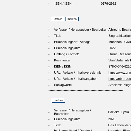
ISBN / ISSN:
0176-2982
----------------------------------------------------------------
Verfasser / Herausgeber / Bearbeiter:
Albrecht, Beatri
Titel:
Biographiearbeit
Erscheinungsort : Verlag:
München : GRIN
Erscheinungsjahr:
2022
Umfang / Format:
Online-Ressour
Kommentar:
Vom Verlag als
ISBN / ISSN:
978-3-346-621
URL : Volltext / Inhaltsverzeichnis:
https://www.gr
URL : Volltext / Inhaltsangaben:
https://nbn-re
Schlagworte:
Arbeit mit Pfleg
----------------------------------------------------------------
Verfasser / Herausgeber /
Boelcke, Lydia
Bearbeiter:
Erscheinungsjahr:
2020
Titel:
Das Leben klebe
In: Sammelband / Reader /
Lattschar, Birgi