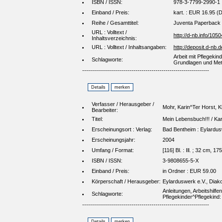
ISBN / ISSN:
978-3-7799-2990-1
Einband / Preis:
kart. : EUR 16.95 (
Reihe / Gesamttitel:
Juventa Paperback 
URL : Volltext /
http://d-nb.info/105
Inhaltsverzeichnis:
URL : Volltext / Inhaltsangaben:
http://deposit.d-n
Arbeit mit Pflegekin
Schlagworte:
Grundlagen und Me
----------------------------------------------------------------
Verfasser / Herausgeber /
Mohr, Karin^Ter Horst, K
Bearbeiter:
Titel:
Mein Lebensbuch!!! / Ka
Erscheinungsort : Verlag:
Bad Bentheim : Eylardu
Erscheinungsjahr:
2004
Umfang / Format:
[116] Bl. : Ill. ; 32 cm, 175
ISBN / ISSN:
3-9808655-5-X
Einband / Preis:
in Ordner : EUR 59.00
Körperschaft / Herausgeber:
Eylarduswerk e.V., Diako
Anleitungen, Arbeitshilfe
Schlagworte:
Pflegekinder^Pflegekind:
----------------------------------------------------------------