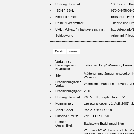
Umfang / Format:
100 Seiten : Ill
ISBN / ISSN:
978-3-945081-3
Einband / Preis:
Broschur : EUR
Reihe / Gesamttitel:
Theorie und Pra
URL : Volltext / Inhaltsverzeichnis:
http://d-nb.inf
Schlagworte:
Arbeit mit Pfleg
----------------------------------------------------------------
Verfasser /
Herausgeber /
Lattschar, Birgit^Wiemann, Irmela
Bearbeiter:
Mädchen und Jungen entdecken ihre G
Titel:
Wiemann
Erscheinungsort :
Weinheim ; München : Juventa-Ver
Verlag:
Erscheinungsjahr:
2011
Umfang / Format:
240 S. : Ill., graph. Darst. ; 21 cm
Kommentar:
Literaturangaben ; 1. Aufl. 2007 ; 2.
ISBN / ISSN:
978-3-7799-1777-9
Einband / Preis:
kart. : EUR 16.50
Reihe /
Basistexte Erziehungshilfen
Gesamttitel:
Wer bin ich? Wo komme ich her? We
mir? So lauten Fragen von Kindern u