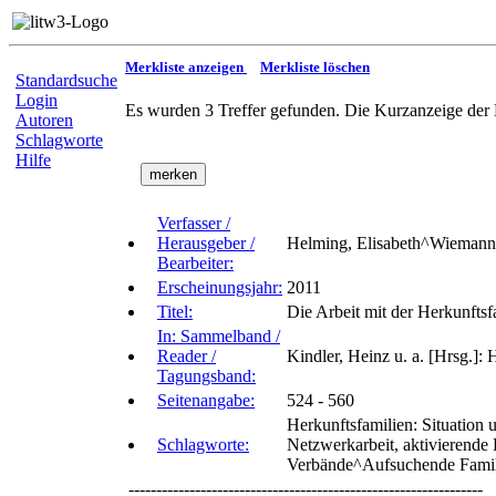
Merkliste anzeigen
Merkliste löschen
Standardsuche
Login
Es wurden 3 Treffer gefunden. Die Kurzanzeige der 
Autoren
Schlagworte
Hilfe
Verfasser /
Herausgeber /
Helming, Elisabeth^Wiemann,
Bearbeiter:
Erscheinungsjahr:
2011
Titel:
Die Arbeit mit der Herkunftsf
In: Sammelband /
Reader /
Kindler, Heinz u. a. [Hrsg.]
Tagungsband:
Seitenangabe:
524 - 560
Herkunftsfamilien: Situatio
Schlagworte:
Netzwerkarbeit, aktivierende 
Verbände^Aufsuchende Famil
----------------------------------------------------------------