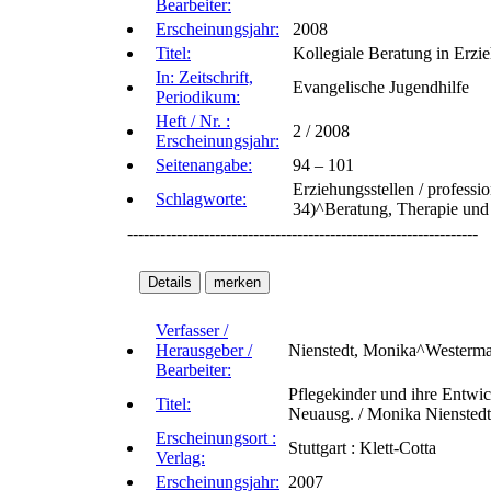
Bearbeiter:
Erscheinungsjahr:
2008
Titel:
Kollegiale Beratung in Erzie
In: Zeitschrift,
Evangelische Jugendhilfe
Periodikum:
Heft / Nr. :
2 / 2008
Erscheinungsjahr:
Seitenangabe:
94 – 101
Erziehungsstellen / professi
Schlagworte:
34)^Beratung, Therapie und 
----------------------------------------------------------------
Verfasser /
Herausgeber /
Nienstedt, Monika^Westerm
Bearbeiter:
Pflegekinder und ihre Entwic
Titel:
Neuausg. / Monika Niensted
Erscheinungsort :
Stuttgart : Klett-Cotta
Verlag:
Erscheinungsjahr:
2007