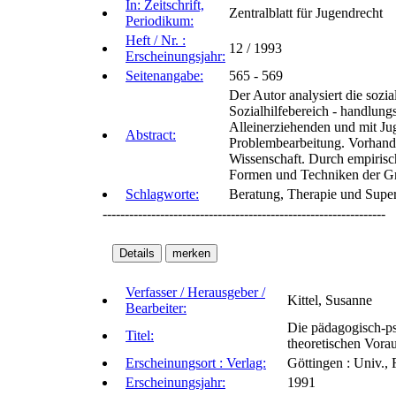
In: Zeitschrift,
Zentralblatt für Jugendrecht
Periodikum:
Heft / Nr. :
12 / 1993
Erscheinungsjahr:
Seitenangabe:
565 - 569
Der Autor analysiert die sozi
Sozialhilfebereich - handlun
Alleinerziehenden und mit Jug
Abstract:
Problembearbeitung. Vorhanden
Wissenschaft. Durch empirisc
Formen und Techniken der Gru
Schlagworte:
Beratung, Therapie und Superv
----------------------------------------------------------------
Verfasser / Herausgeber /
Kittel, Susanne
Bearbeiter:
Die pädagogisch-ps
Titel:
theoretischen Vora
Erscheinungsort : Verlag:
Göttingen : Univ.,
Erscheinungsjahr:
1991