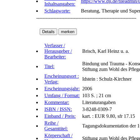
https://www.dji.de/fileadmi
Inhaltsangaben:
Schlagworte:
Beratung, Therapie und Superv
----------------------------------------------------------------
Verfasser /
Herausgeber /
Brisch, Karl Heinz u. a.
Bearbeiter:
Bindung und Trauma - Konseq
Titel:
Stiftung zum Wohl des Pflege
Erscheinungsort :
Idstein : Schulz-Kirchner
Verlag:
Erscheinungsjahr:
2006
Umfang / Format:
103 S. ; 21 cm
Kommentar:
Literaturangaben
ISBN / ISSN:
3-8248-0309-7
Einband / Preis:
kart. : EUR 9.80, sfr 17.15
Reihe /
Tagungsdokumentation der 16
Gesamttitel:
Körperschaft /
Stiftung zum Wohl des Pfleg