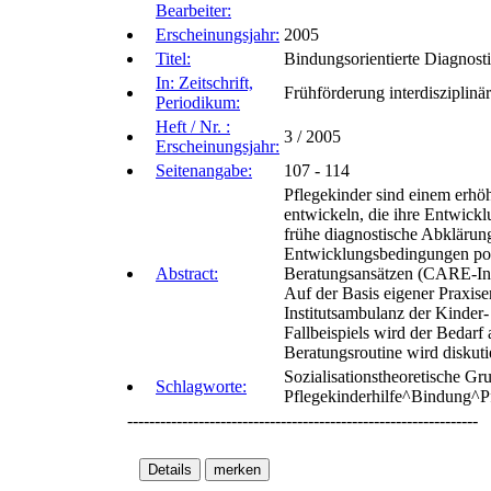
Bearbeiter:
Erscheinungsjahr:
2005
Titel:
Bindungsorientierte Diagnosti
In: Zeitschrift,
Frühförderung interdisziplinär
Periodikum:
Heft / Nr. :
3 / 2005
Erscheinungsjahr:
Seitenangabe:
107 - 114
Pflegekinder sind einem erhöh
entwickeln, die ihre Entwick
frühe diagnostische Abklärun
Entwicklungsbedingungen posi
Abstract:
Beratungsansätzen (CARE-Ind
Auf der Basis eigener Praxis
Institutsambulanz der Kinder
Fallbeispiels wird der Bedarf
Beratungsroutine wird diskutie
Sozialisationstheoretische G
Schlagworte:
Pflegekinderhilfe^Bindung^Pf
----------------------------------------------------------------