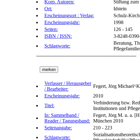
Korp. Autoren:
Stiftung zum
Ort:
Idstein
Erscheinungsort : Verlag:
Schulz-Kirch
Erscheinungsjahr:
1998
Seiten:
126 - 145
ISBN / ISSN:
3-8248-0390
Beratung, Th
Schlagworte:
Pflegefamili
----------------------------------------------------------------
Verfasser / Herausgeber
Fegert, Jörg Michael^
/ Bearbeiter:
Erscheinungsjahr:
2010
Verhinderung bzw. Redu
Titel:
Institutionen und Pflege
In: Sammelband /
Fegert, Jörg M. u. a. [
Reader / Tagungsband:
München 2010
Seitenangabe:
210 - 223
Sozialisationstheoreti
Schlagworte: