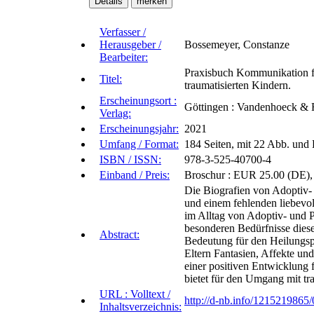
Verfasser /
Herausgeber /
Bossemeyer, Constanze
Bearbeiter:
Praxisbuch Kommunikation fü
Titel:
traumatisierten Kindern.
Erscheinungsort :
Göttingen : Vandenhoeck & 
Verlag:
Erscheinungsjahr:
2021
Umfang / Format:
184 Seiten, mit 22 Abb. und
ISBN / ISSN:
978-3-525-40700-4
Einband / Preis:
Broschur : EUR 25.00 (DE)
Die Biografien von Adoptiv-
und einem fehlenden liebevo
im Alltag von Adoptiv- und P
besonderen Bedürfnisse diese
Abstract:
Bedeutung für den Heilungspr
Eltern Fantasien, Affekte un
einer positiven Entwicklung
bietet für den Umgang mit t
URL : Volltext /
http://d-nb.info/1215219865/
Inhaltsverzeichnis: