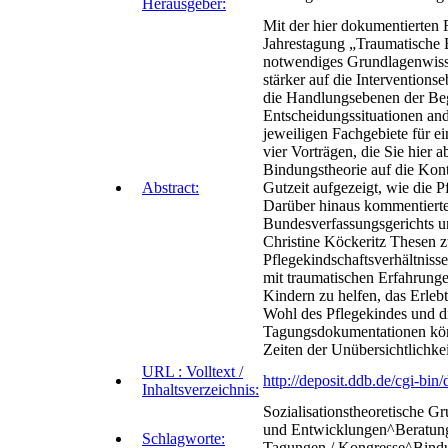
Herausgeber:
Mit der hier dokumentierten 
Jahrestagung „Traumatische E
notwendiges Grundlagenwisse
stärker auf die Intervention
die Handlungs­ebenen der Beg
Entscheidungssituationen and
jeweiligen Fachgebiete für e
vier Vorträgen, die Sie hier
Bindungstheorie auf die Kont
Abstract:
Gutzeit aufgezeigt, wie die 
Darüber hinaus kommentierte 
Bundesverfassungsgerichts u
Christine Köckeritz Thesen z
Pflegekindschaftsverhältniss
mit traumatischen Erfahrung
Kindern zu helfen, das Erleb
Wohl des Pflegekindes und d
Tagungsdokumentationen könnt
Zeiten der Unübersichtlichke
URL : Volltext /
http://deposit.ddb.de/cgi
Inhaltsverzeichnis:
Sozialisationstheoretische G
und Entwicklungen^Beratung,
Schlagworte:
Tagungen / Kongresse^Bindu