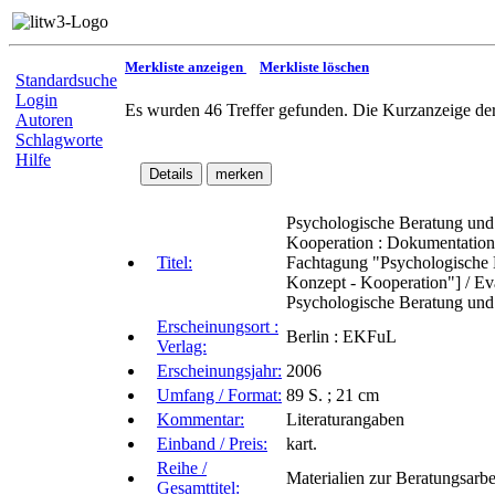
Merkliste anzeigen
Merkliste löschen
Standardsuche
Login
Es wurden 46 Treffer gefunden. Die Kurzanzeige der
Autoren
Schlagworte
Hilfe
Psychologische Beratung und 
Kooperation : Dokumentation 
Titel:
Fachtagung "Psychologische B
Konzept - Kooperation"] / Ev
Psychologische Beratung und
Erscheinungsort :
Berlin : EKFuL
Verlag:
Erscheinungsjahr:
2006
Umfang / Format:
89 S. ; 21 cm
Kommentar:
Literaturangaben
Einband / Preis:
kart.
Reihe /
Materialien zur Beratungsarbei
Gesamttitel: