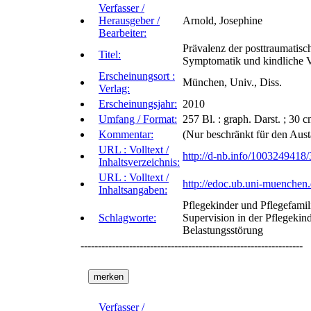
Verfasser /
Herausgeber /
Arnold, Josephine
Bearbeiter:
Prävalenz der posttraumatisc
Titel:
Symptomatik und kindliche Ve
Erscheinungsort :
München, Univ., Diss.
Verlag:
Erscheinungsjahr:
2010
Umfang / Format:
257 Bl. : graph. Darst. ; 30 
Kommentar:
(Nur beschränkt für den Aus
URL : Volltext /
http://d-nb.info/1003249418/
Inhaltsverzeichnis:
URL : Volltext /
http://edoc.ub.uni-muenchen
Inhaltsangaben:
Pflegekinder und Pflegefami
Schlagworte:
Supervision in der Pflegekind
Belastungsstörung
----------------------------------------------------------------
Verfasser /