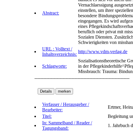
Vernachlaessigung ausgesetzt
einstellen, um ihrer speziell
Abstract:
besondere Bindungsproblemat
eingegangen. Es wird aufge
eines Pflegekindschaftsverhae
beruflich oder privat mit mis
Sozialen Diensten. Zusätzlich
Schwierigkeiten von misshand
URL : Volltext /
http://www.vdm-verlag.de
Inhaltsverzeichnis:
Sozialisationstheoretische 
Schlagworte:
in der Pflegekinderhilfe^Pfl
Missbrauch: Trauma: Bindun
----------------------------------------------------------------
Verfasser / Herausgeber /
Ertmer, Hein
Bearbeiter:
Titel:
Begleitung un
In: Sammelband / Reader /
1. Jahrbuch 
Tagungsband: