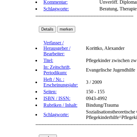
Kommentar:
Unveröff. Diplomar
Schlagworte:
Beratung, Therapie 
----------------------------------------------------------------
Verfasser /
Herausgeber /
Korittko, Alexander
Bearbeiter:
Titel:
Pflegekinder zwischen zw
In: Zeitschrift,
Evangelische Jugendhilfe
Periodikum:
Heft / Nr. :
3 / 2009
Erscheinungsjahr:
Seiten:
150 - 155
ISBN / ISSN:
0943-4992
Rubriken / Inhalt:
Bindung/Trauma
Sozialisationstheoretisch
Schlagworte:
Pflegekinderhilfe^Pflegek
----------------------------------------------------------------