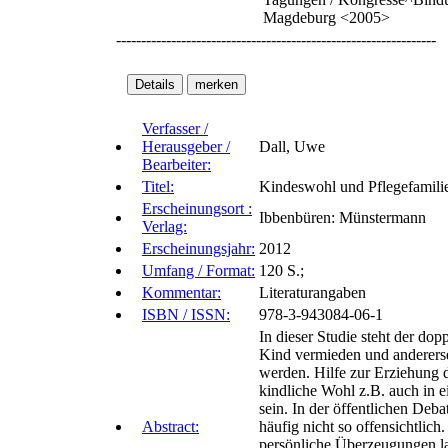
Magdeburg <2005>
----------------------------------------------------------------
Verfasser /
Herausgeber /
Dall, Uwe
Bearbeiter:
Titel:
Kindeswohl und Pflegefamilie
Erscheinungsort :
Ibbenbüren: Münstermann
Verlag:
Erscheinungsjahr:
2012
Umfang / Format:
120 S.;
Kommentar:
Literaturangaben
ISBN / ISSN:
978-3-943084-06-1
In dieser Studie steht der do
Kind vermieden und anderersei
werden. Hilfe zur Erziehung
kindliche Wohl z.B. auch in e
sein. In der öffentlichen Deb
Abstract:
häufig nicht so offensichtlic
persönliche Überzeugungen lat