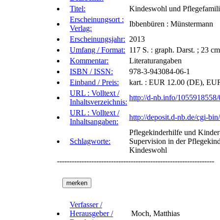
Titel:
Kindeswohl und Pflegefamili
Erscheinungsort :
Ibbenbüren : Münstermann
Verlag:
Erscheinungsjahr:
2013
Umfang / Format:
117 S. : graph. Darst. ; 23 c
Kommentar:
Literaturangaben
ISBN / ISSN:
978-3-943084-06-1
Einband / Preis:
kart. : EUR 12.00 (DE), EUR 
URL : Volltext /
http://d-nb.info/1055918558/
Inhaltsverzeichnis:
URL : Volltext /
http://deposit.d-nb.de/cg
Inhaltsangaben:
Pflegekinderhilfe und Kinde
Schlagworte:
Supervision in der Pflegekin
Kindeswohl
----------------------------------------------------------------
Verfasser /
Herausgeber /
Moch, Matthias