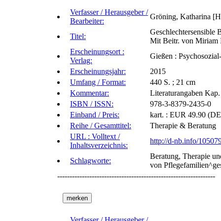
Verfasser / Herausgeber /
Gröning, Katharina [
Bearbeiter:
Geschlechtersensible B
Titel:
Mit Beitr. von Miriam
Erscheinungsort :
Gießen : Psychosozial-
Verlag:
Erscheinungsjahr:
2015
Umfang / Format:
440 S. ; 21 cm
Kommentar:
Literaturangaben Kap. 
ISBN / ISSN:
978-3-8379-2435-0
Einband / Preis:
kart. : EUR 49.90 (DE)
Reihe / Gesamttitel:
Therapie & Beratung
URL : Volltext /
http://d-nb.info/1050
Inhaltsverzeichnis:
Beratung, Therapie un
Schlagworte:
von Pflegefamilien^ge
----------------------------------------------------------------
Verfasser / Herausgeber /