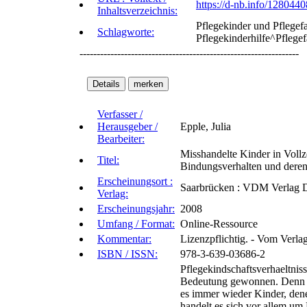
https://d-nb.info/128044
Inhaltsverzeichnis:
Pflegekinder und Pflegef
Schlagworte:
Pflegekinderhilfe^Pflege
----------------------------------------------------------------
Verfasser /
Herausgeber /
Epple, Julia
Bearbeiter:
Misshandelte Kinder in Voll
Titel:
Bindungsverhalten und deren 
Erscheinungsort :
Saarbrücken : VDM Verlag D
Verlag:
Erscheinungsjahr:
2008
Umfang / Format:
Online-Ressource
Kommentar:
Lizenzpflichtig. - Vom Verla
ISBN / ISSN:
978-3-639-03686-2
Pflegekindschaftsverhaeltnis
Bedeutung gewonnen. Denn tro
es immer wieder Kinder, den
handelt es sich vor allem um