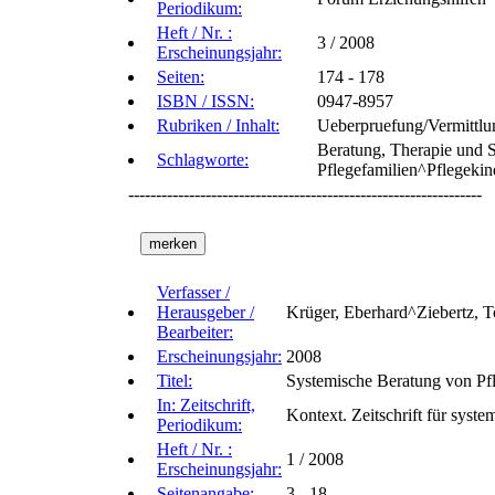
Periodikum:
Heft / Nr. :
3 / 2008
Erscheinungsjahr:
Seiten:
174 - 178
ISBN / ISSN:
0947-8957
Rubriken / Inhalt:
Ueberpruefung/Vermittlu
Beratung, Therapie und S
Schlagworte:
Pflegefamilien^Pflegekin
----------------------------------------------------------------
Verfasser /
Herausgeber /
Krüger, Eberhard^Ziebertz, T
Bearbeiter:
Erscheinungsjahr:
2008
Titel:
Systemische Beratung von Pfle
In: Zeitschrift,
Kontext. Zeitschrift für syst
Periodikum:
Heft / Nr. :
1 / 2008
Erscheinungsjahr:
Seitenangabe:
3 - 18