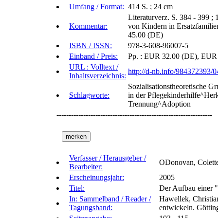
Umfang / Format:
414 S. ; 24 cm
Literaturverz. S. 384 - 399 ; 
Kommentar:
von Kindern in Ersatzfamil
45.00 (DE)
ISBN / ISSN:
978-3-608-96007-5
Einband / Preis:
Pp. : EUR 32.00 (DE), EUR 3
URL : Volltext /
http://d-nb.info/984372393/0
Inhaltsverzeichnis:
Sozialisationstheoretische 
Schlagworte:
in der Pflegekinderhilfe^Her
Trennung^Adoption
----------------------------------------------------------------
Verfasser / Herausgeber /
ODonovan, Colett
Bearbeiter:
Erscheinungsjahr:
2005
Titel:
Der Aufbau einer 
In: Sammelband / Reader /
Hawellek, Christian
Tagungsband:
entwickeln. Götti