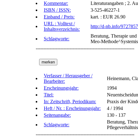
Kommentar:
Literaturangaben ; 2. Au
ISBN / ISSN:
3-525-46227-1
Einband / Preis:
kart. : EUR 26.90
URL : Volltext /
http://d-nb.info/972785
Inhaltsverzeichnis:
Beratung, Therapie und 
Schlagworte:
Meo-Methode^Systemis
----------------------------------------------------------------
Verfasser / Herausgeber /
Heinemann, Cl
Bearbeiter:
Erscheinungsjahr:
1994
Titel:
Neuentscheidung
In: Zeitschrift, Periodikum:
Praxis der Kind
Heft / Nr. : Erscheinungsjahr:
4 / 1994
Seitenangabe:
130 - 137
Beratung, Ther
Schlagworte:
Pflegeverhältni
----------------------------------------------------------------