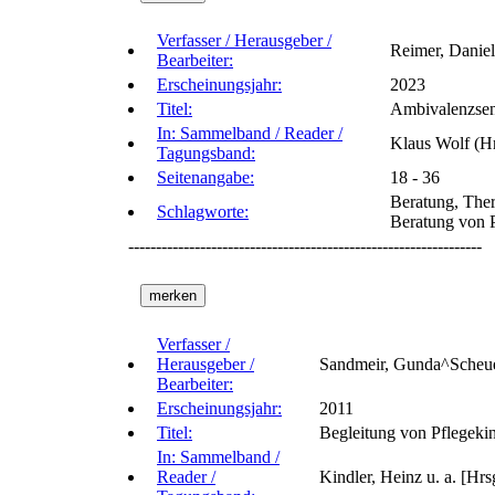
Verfasser / Herausgeber /
Reimer, Danie
Bearbeiter:
Erscheinungsjahr:
2023
Titel:
Ambivalenzsens
In: Sammelband / Reader /
Klaus Wolf (Hr
Tagungsband:
Seitenangabe:
18 - 36
Beratung, Ther
Schlagworte:
Beratung von P
----------------------------------------------------------------
Verfasser /
Herausgeber /
Sandmeir, Gunda^Scheue
Bearbeiter:
Erscheinungsjahr:
2011
Titel:
Begleitung von Pflegeki
In: Sammelband /
Reader /
Kindler, Heinz u. a. [Hr