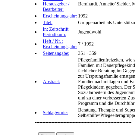
Herausgeber /
Bernhardt, Annette^Siebler, 
Bearbeiter:
Erscheinungsjahr:
1992
Titel:
Gruppenarbeit als Unterstütz
In: Zeitschrift,
Jugendwohl
Periodikum:
Heft / Nr. :
7 / 1992
Erscheinungsjahr:
Seitenangabe:
351 - 359
Pflegefamilienfreizeiten, wie
Familien mit Dauerpflegekind
fachlicher Beratung im Gege
zur Ursprungsfamilie ernstg
Abstract:
Familiennachmittagen und Fami
Pflegekindern gegeben. Der Si
Sozialarbeitern des Jugendam
und zu einer verbesserten Zus
Programm und die Durchführun
Beratung, Therapie und Superv
Schlagworte:
Selbsthilfe^Pflegeelterngrupp
----------------------------------------------------------------