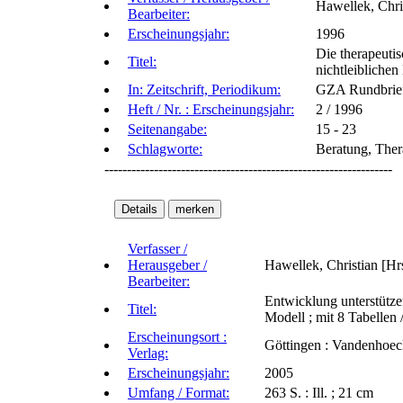
Hawellek, Chri
Bearbeiter:
Erscheinungsjahr:
1996
Die therapeuti
Titel:
nichtleiblichen
In: Zeitschrift, Periodikum:
GZA Rundbrie
Heft / Nr. : Erscheinungsjahr:
2 / 1996
Seitenangabe:
15 - 23
Schlagworte:
Beratung, Thera
----------------------------------------------------------------
Verfasser /
Herausgeber /
Hawellek, Christian [Hr
Bearbeiter:
Entwicklung unterstütz
Titel:
Modell ; mit 8 Tabellen 
Erscheinungsort :
Göttingen : Vandenhoec
Verlag:
Erscheinungsjahr:
2005
Umfang / Format:
263 S. : Ill. ; 21 cm