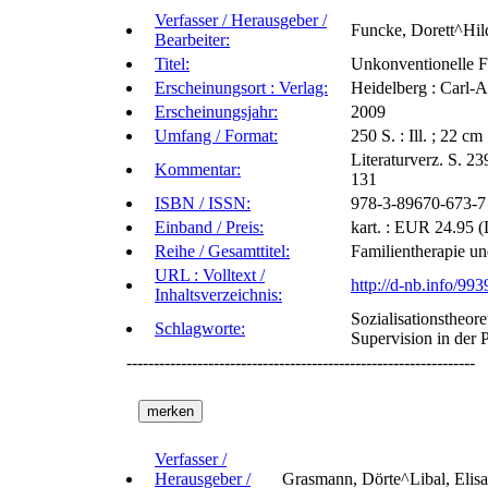
Verfasser / Herausgeber /
Funcke, Dorett^Hil
Bearbeiter:
Titel:
Unkonventionelle F
Erscheinungsort : Verlag:
Heidelberg : Carl-A
Erscheinungsjahr:
2009
Umfang / Format:
250 S. : Ill. ; 22 cm
Literaturverz. S. 23
Kommentar:
131
ISBN / ISSN:
978-3-89670-673-7
Einband / Preis:
kart. : EUR 24.95 
Reihe / Gesamttitel:
Familientherapie un
URL : Volltext /
http://d-nb.info/99
Inhaltsverzeichnis:
Sozialisationstheor
Schlagworte:
Supervision in der 
----------------------------------------------------------------
Verfasser /
Herausgeber /
Grasmann, Dörte^Libal, Elis