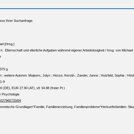
sse Ihrer Suchanfrage:
el [Hrsg.]
rn : Elternschaft und elterliche Aufgaben während eigener Arbeitslosigkeit / hrsg. von Michael 
r
 375 g
 ; weitere Autoren: Muijsers, Jolyn ; Hesse, Kerstin ; Zander, Janne ; Hutzfeld, Sophie ; Hösl
1-9
0 (DE), EUR 27.90 (AT), sfr 34.88 (freier Pr.)
r Psychologie
o/1027965733/04
heoretische Grundlagen^Familie, Familienerziehung, Familienprobleme^Herkunftsfamilien: Situa