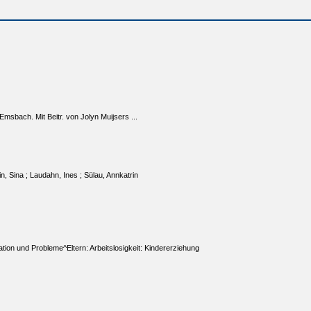
Emsbach. Mit Beitr. von Jolyn Muijsers ...
in, Sina ; Laudahn, Ines ; Sülau, Annkatrin
tion und Probleme^Eltern: Arbeitslosigkeit: Kindererziehung