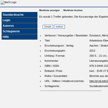
Merkliste anzeigen
Merkliste löschen
Standardsuche
Es wurde 1 Treffer gefunden. Die Kurzanzeige der Ergebni
Login
Autoren
Schlagworte
Verfasser / Herausgeber / Bearbeiter:
Emsbach, Micha
Hilfe
Titel:
Arbeitslose Elte
Erscheinungsort : Verlag:
Aachen : Shake
Erscheinungsjahr:
2012
Umfang / Format:
250 S. ; 21 cm,
Kommentar:
Literaturangaben
ISBN / ISSN:
978-3-8440-151
Einband / Preis:
kart. : EUR 27.9
Reihe / Gesamttitel:
Berichte aus de
URL : Volltext / Inhaltsverzeichnis:
http://d-nb.inf
Schlagworte:
Sozialisationst
----------------------------------------------------------------