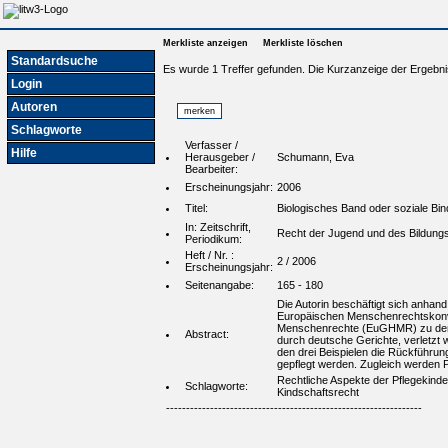
Merkliste anzeigen
Merkliste löschen
Standardsuche
Es wurde 1 Treffer gefunden. Die Kurzanzeige der Ergebni
Login
Autoren
Schlagworte
Verfasser /
Hilfe
Herausgeber /
Schumann, Eva
Bearbeiter:
Erscheinungsjahr:
2006
Titel:
Biologisches Band oder soziale Bi
In: Zeitschrift,
Recht der Jugend und des Bildun
Periodikum:
Heft / Nr. :
2 / 2006
Erscheinungsjahr:
Seitenangabe:
165 - 180
Die Autorin beschäftigt sich anhand
Europäischen Menschenrechtskonven
Menschenrechte (EuGHMR) zu dem Er
Abstract:
durch deutsche Gerichte, verletzt w
den drei Beispielen die Rückführun
gepflegt werden. Zugleich werden P
Rechtliche Aspekte der Pflegekind
Schlagworte:
Kindschaftsrecht
----------------------------------------------------------------