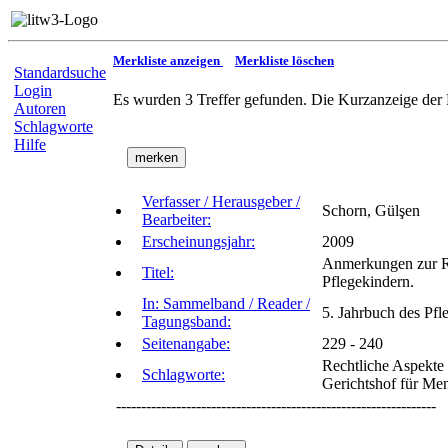
Merkliste anzeigen
Merkliste löschen
Standardsuche
Login
Es wurden 3 Treffer gefunden. Die Kurzanzeige der 
Autoren
Schlagworte
Hilfe
Verfasser / Herausgeber /
Schorn, Gülşen
Bearbeiter:
Erscheinungsjahr:
2009
Anmerkungen zur Re
Titel:
Pflegekindern.
In: Sammelband / Reader /
5. Jahrbuch des Pf
Tagungsband:
Seitenangabe:
229 - 240
Rechtliche Aspekte 
Schlagworte:
Gerichtshof für Me
----------------------------------------------------------------