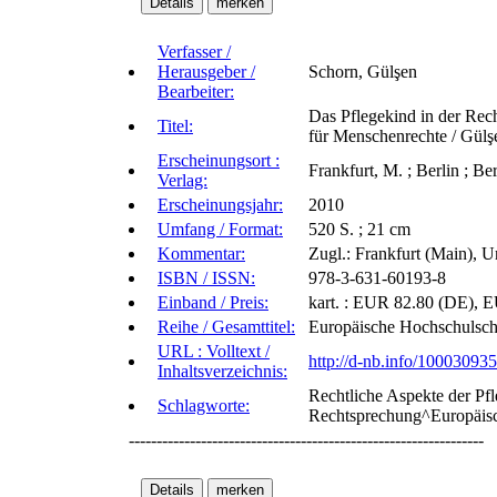
Verfasser /
Herausgeber /
Schorn, Gülşen
Bearbeiter:
Das Pflegekind in der Rec
Titel:
für Menschenrechte / Gülş
Erscheinungsort :
Frankfurt, M. ; Berlin ; B
Verlag:
Erscheinungsjahr:
2010
Umfang / Format:
520 S. ; 21 cm
Kommentar:
Zugl.: Frankfurt (Main), U
ISBN / ISSN:
978-3-631-60193-8
Einband / Preis:
kart. : EUR 82.80 (DE), EU
Reihe / Gesamttitel:
Europäische Hochschulschr
URL : Volltext /
http://d-nb.info/10003093
Inhaltsverzeichnis:
Rechtliche Aspekte der Pfl
Schlagworte:
Rechtsprechung^Europäisc
----------------------------------------------------------------