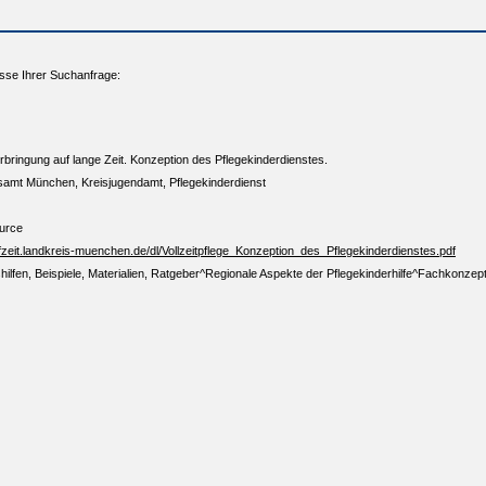
sse Ihrer Suchanfrage:
terbringung auf lange Zeit. Konzeption des Pflegekinderdienstes.
amt München, Kreisjugendamt, Pflegekinderdienst
ource
fzeit.landkreis-muenchen.de/dl/Vollzeitpflege_Konzeption_des_Pflegekinderdienstes.pdf
shilfen, Beispiele, Materialien, Ratgeber^Regionale Aspekte der Pflegekinderhilfe^Fachkonz