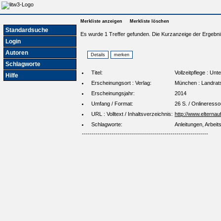
Merkliste anzeigen
Merkliste löschen
Standardsuche
Es wurde 1 Treffer gefunden. Die Kurzanzeige der Ergebni
Login
Autoren
Schlagworte
Titel:
Vollzeitpflege : Un
Hilfe
Erscheinungsort : Verlag:
München : Landrats
Erscheinungsjahr:
2014
Umfang / Format:
26 S. / Onlineress
URL : Volltext / Inhaltsverzeichnis:
http://www.elternau
Schlagworte:
Anleitungen, Arbeit
----------------------------------------------------------------