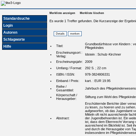
Merkliste anzeigen
Merkliste löschen
Standardsuche
Es wurde 1 Treffer gefunden. Die Kurzanzeige der Ergebni
Login
Autoren
Schlagworte
Grundbedürfnisse von Kindern : ve
Titel:
Hilfe
Pflegekindes
Erscheinungsort :
Idstein : Schulz-Kirchner
Verlag:
Erscheinungsjahr:
2009
Umfang / Format:
292 S. ; 22 cm
ISBN / ISSN:
978-3824806331
Einband / Preis:
kart. : EUR 19.95
Reihe /
Jahrbuch des Pflegekinderwesens 
Gesamttitel:
Körperschaft /
Stiftung zum Wohl des Pflegekinde
Herausgeber:
Erschütternde Berichte über verwa
zu lesen, zu hoeren und zu sehen.
aufgeworfen, ob das Jugendamt vers
Mitteln oft nicht ausreichende fac
Abstract:
der Jugendbehoerden ist. Ein weit
ist, dass dem Elternrecht Vorrang 
ausreichend im Blickfeld ist. Sei
und durch die Herausgabe von Tag
insbesondere im Pflegekinderwese