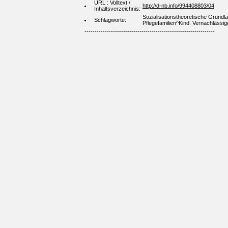
URL : Volltext /
http://d-nb.info/994408803/04
Inhaltsverzeichnis:
Sozialisationstheoretische Grundl
Schlagworte:
Pflegefamilien^Kind: Vernachläss
----------------------------------------------------------------