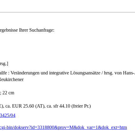
rgebnisse Ihrer Suchanfrage:
rsg.]
ilfe : Veränderungen und integrative Lösungsansätze / hrsg. von Hans-J
Neukirchener
 ; 22 cm
, ca. EUR 25.60 (AT), ca. sfr 44.10 (freier Pr.)
53425/04
.de/cgi-bin/dokserv?id=3318800&prov=M&dok_var=1&dok_ext=htm