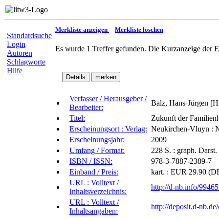
Merkliste anzeigen
Merkliste löschen
Standardsuche
Login
Es wurde 1 Treffer gefunden. Die Kurzanzeige der E
Autoren
Schlagworte
Hilfe
Verfasser / Herausgeber /
Balz, Hans-Jürgen [H
Bearbeiter:
Titel:
Zukunft der Familienh
Erscheinungsort : Verlag:
Neukirchen-Vluyn : 
Erscheinungsjahr:
2009
Umfang / Format:
228 S. : graph. Darst.
ISBN / ISSN:
978-3-7887-2389-7
Einband / Preis:
kart. : EUR 29.90 (DE)
URL : Volltext /
http://d-nb.info/9946
Inhaltsverzeichnis:
URL : Volltext /
http://deposit.d-nb
Inhaltsangaben: