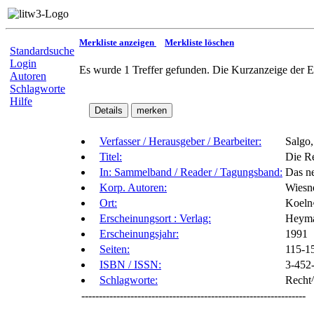
Merkliste anzeigen
Merkliste löschen
Standardsuche
Login
Es wurde 1 Treffer gefunden. Die Kurzanzeige der E
Autoren
Schlagworte
Hilfe
Verfasser / Herausgeber / Bearbeiter:
Salgo
Titel:
Die R
In: Sammelband / Reader / Tagungsband:
Das ne
Korp. Autoren:
Wiesne
Ort:
Koeln
Erscheinungsort : Verlag:
Heym
Erscheinungsjahr:
1991
Seiten:
115-1
ISBN / ISSN:
3-452
Schlagworte:
Recht
----------------------------------------------------------------