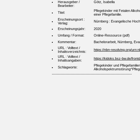
Herausgeber /
Götz, Isabella
Bearbeiter:
Pflegekinder mit Fetalen Alko
Titel:
einer Pflegefamilie.
Erscheinungsort :
Nürnberg : Evangelische Hoc
Verlag:
Erscheinungsjahr:
2020
Umfang / Format:
Online-Ressource (pdf)
Kommentar:
Bachelorarbeit, Nürnberg, Ev
URL : Volltext /
https://nbn-resolving.org/urn
Inhaltsverzeichnis:
URL : Volltext /
https://kidoks.bsz-bw.de/front
Inhaltsangaben:
Pflegekinder und Pflegefamilie
Schlagworte:
Alkoholspektrumstörung^Pfleg
----------------------------------------------------------------