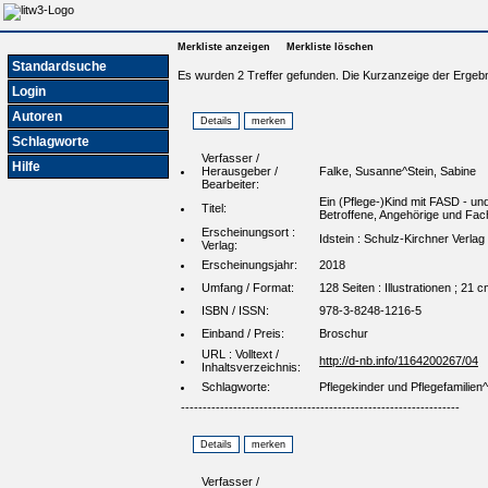
Merkliste anzeigen
Merkliste löschen
Standardsuche
Es wurden 2 Treffer gefunden. Die Kurzanzeige der Ergebn
Login
Autoren
Schlagworte
Verfasser /
Hilfe
Herausgeber /
Falke, Susanne^Stein, Sabine
Bearbeiter:
Ein (Pflege-)Kind mit FASD - un
Titel:
Betroffene, Angehörige und Fach
Erscheinungsort :
Idstein : Schulz-Kirchner Verlag
Verlag:
Erscheinungsjahr:
2018
Umfang / Format:
128 Seiten : Illustrationen ; 21 
ISBN / ISSN:
978-3-8248-1216-5
Einband / Preis:
Broschur
URL : Volltext /
http://d-nb.info/1164200267/04
Inhaltsverzeichnis:
Schlagworte:
Pflegekinder und Pflegefamilien
----------------------------------------------------------------
Verfasser /