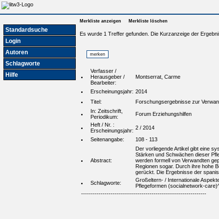
Merkliste anzeigen
Merkliste löschen
Standardsuche
Es wurde 1 Treffer gefunden. Die Kurzanzeige der Ergebni
Login
Autoren
Schlagworte
Verfasser /
Hilfe
Herausgeber /
Montserrat, Carme
Bearbeiter:
Erscheinungsjahr:
2014
Titel:
Forschungsergebnisse zur Verwand
In: Zeitschrift,
Forum Erziehungshilfen
Periodikum:
Heft / Nr. :
2 / 2014
Erscheinungsjahr:
Seitenangabe:
108 - 113
Der vorliegende Artikel gibt eine s
Stärken und Schwächen dieser Pfleg
Abstract:
werden formell von Verwandten gepf
Regionen sogar. Durch ihre hohe B
gerückt. Die Ergebnisse der spani
Großeltern- / Internationale Aspekte
Schlagworte:
Pflegeformen (socialnetwork-care)
----------------------------------------------------------------