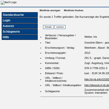
Merkliste anzeigen
Merkliste löschen
Standardsuche
Es wurde 1 Treffer gefunden. Die Kurzanzeige der Ergebni
Login
Autoren
Schlagworte
Verfasser / Herausgeber /
Weber, Iris
Hilfe
Bearbeiter:
Titel:
Gestörte Eltern - ges
Erscheinungsort : Verlag:
Weinheim ; Basel : B
Erscheinungsjahr:
2012
Umfang / Format:
291 S. : graph. Darst
Kommentar:
Zugl.: Augsburg, Univ
ISBN / ISSN:
978-3-7799-2251-3
Einband / Preis:
kart. : EUR 34.95 (
URL : Volltext /
http://d-nb.info/101
Inhaltsverzeichnis:
URL : Volltext / Inhaltsangaben:
http://deposit.d-n
Zusammenarbeit mit d
Schlagworte:
System: Interaktion
----------------------------------------------------------------