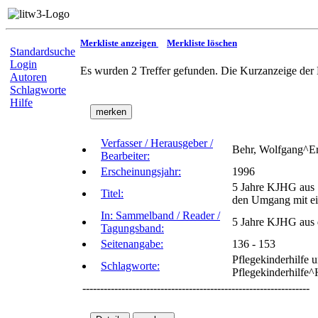
Merkliste anzeigen
Merkliste löschen
Standardsuche
Login
Es wurden 2 Treffer gefunden. Die Kurzanzeige der 
Autoren
Schlagworte
Hilfe
Verfasser / Herausgeber /
Behr, Wolfgang^Er
Bearbeiter:
Erscheinungsjahr:
1996
5 Jahre KJHG aus S
Titel:
den Umgang mit ei
In: Sammelband / Reader /
5 Jahre KJHG aus d
Tagungsband:
Seitenangabe:
136 - 153
Pflegekinderhilfe 
Schlagworte:
Pflegekinderhilfe^
----------------------------------------------------------------