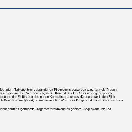
thadon- Tablette ihrer substituierten Pflegeeltern gestorben war, hat viele Fragen
ch auf empirische Daten zurück, die im Kontext des DFG-Forschungsprojektes
bettung der Einführung des neuen Kontrollinstrumentes ›Drogentest‹ in den Blick
ließend wird analysiert, ob und in welcher Weise der Drogentest als soziotechnisches
d Jugendschutz^Jugendamt: Drogentestpraktiken^Pflegekind: Drogenkonsum: Tod