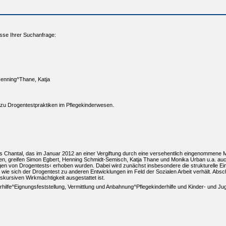
sse Ihrer Suchanfrage:
enning^Thane, Katja
 zu Drogentestpraktiken im Pflegekinderwesen.
es Chantal, das im Januar 2012 an einer Vergiftung durch eine versehentlich eingenommene Me
en, greifen Simon Egbert, Henning Schmidt-Semisch, Katja Thane und Monika Urban u.a. au
en von Drogentests‹ erhoben wurden. Dabei wird zunächst insbesondere die strukturelle Ein
e sich der Drogentest zu anderen Entwicklungen im Feld der Sozialen Arbeit verhält. Absch
iskursiven Wirkmächtigkeit ausgestattet ist.
erhilfe^Eignungsfeststellung, Vermittlung und Anbahnung^Pflegekinderhilfe und Kinder- un