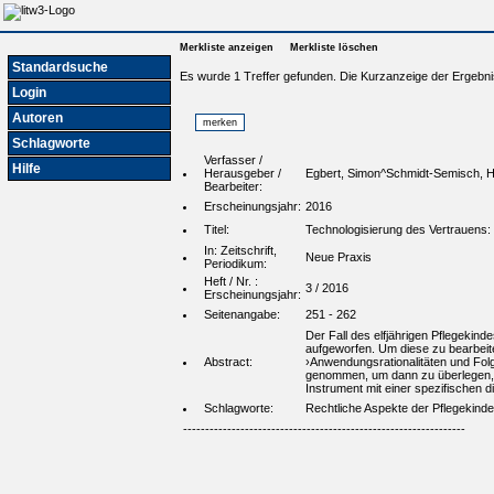
Merkliste anzeigen
Merkliste löschen
Standardsuche
Es wurde 1 Treffer gefunden. Die Kurzanzeige der Ergebni
Login
Autoren
Schlagworte
Verfasser /
Hilfe
Herausgeber /
Egbert, Simon^Schmidt-Semisch, H
Bearbeiter:
Erscheinungsjahr:
2016
Titel:
Technologisierung des Vertrauens:
In: Zeitschrift,
Neue Praxis
Periodikum:
Heft / Nr. :
3 / 2016
Erscheinungsjahr:
Seitenangabe:
251 - 262
Der Fall des elfjährigen Pflegekind
aufgeworfen. Um diese zu bearbeit
Abstract:
›Anwendungsrationalitäten und Folg
genommen, um dann zu überlegen, wi
Instrument mit einer spezifischen d
Schlagworte:
Rechtliche Aspekte der Pflegekind
----------------------------------------------------------------