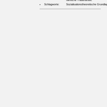
hilfreiche Trauerarbeit.
Schlagworte:
Sozialisationstheoretische Grund
----------------------------------------------------------------