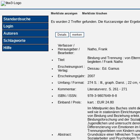
Merkliste anzeigen
Merkliste löschen
Standardsuche
Es wurden 2 Treffer gefunden. Die Kurzanzeige der Ergebn
Login
Autoren
Schlagworte
Verfasser /
Hilfe
Herausgeber /
Natho, Frank
Bearbeiter:
Bindung und Trennung : von Eltern
Titel:
begleiten / Frank Natho
Erscheinungsort :
Dessau : Ed. Gamus
Verlag:
Erscheinungsjahr:
2007
Umfang / Format:
274 S. : Ill., graph. Darst. ; 22 cm, 
Kommentar:
Literaturverz. S. 261 - 271
ISBN / ISSN:
978-3-9807649-8-8
Einband / Preis:
kart. : EUR 24.80
Im Mittelpunkt des Buches steht di
weil sie in stationären Einrichtung
von Bindung und Beziehung erlebt.
Bindungsforschung und der Sozialps
Jugendlichen und untersucht deren 
Differenzierung von Emotionen im 
Trennungserleben von Kindern und 
Abstract:
Grundsätze einer hilfreichen Traue
Sozialarbeiter und Psychologen T