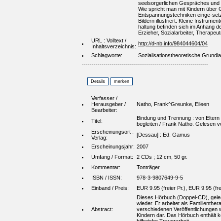
seelsorgerlichen Gespräches und a
Wie spricht man mit Kindern über 
Entspannungstechniken einge-setzt
Bildern illustriert. Kleine Instru
haltung befinden sich im Anhang de
Erzieher, Sozialarbeiter, Therapeu
URL : Volltext /
http://d-nb.info/984044604/04
Inhaltsverzeichnis:
Schlagworte:
Sozialisationstheoretische Grund
----------------------------------------------------------------
Verfasser /
Herausgeber /
Natho, Frank^Greunke, Eileen
Bearbeiter:
Bindung und Trennung : von Eltern
Titel:
begleiten / Frank Natho. Gelesen 
Erscheinungsort :
[Dessau] : Ed. Gamus
Verlag:
Erscheinungsjahr:
2007
Umfang / Format:
2 CDs ; 12 cm, 50 gr.
Kommentar:
Tonträger
ISBN / ISSN:
978-3-9807649-9-5
Einband / Preis:
EUR 9.95 (freier Pr.), EUR 9.95 (fre
Dieses Hörbuch (Doppel-CD), gele
wieder. Er arbeitet als Familienthe
Abstract:
verschiedenen Veröffentlichungen we
Kindern dar. Das Hörbuch enthält k