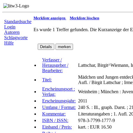
Merkliste anzeigen
Merkliste löschen
Standardsuche
Login
Es wurde 1 Treffer gefunden. Die Kurzanzeige der E
Autoren
Schlagworte
Hilfe
Verfasser /
Herausgeber /
Lattschar, Birgit^Wiemann, I
Bearbeiter:
Mädchen und Jungen entdecken
Titel:
Aufl. / Birgit Lattschar ; Ir
Erscheinungsort :
Weinheim ; München : Juvent
Verlag:
Erscheinungsjahr:
2011
Umfang / Format:
240 S. : Ill., graph. Darst. ; 
Kommentar:
Literaturangaben ; 1. Aufl. 20
ISBN / ISSN:
978-3-7799-1777-9
Einband / Preis:
kart. : EUR 16.50