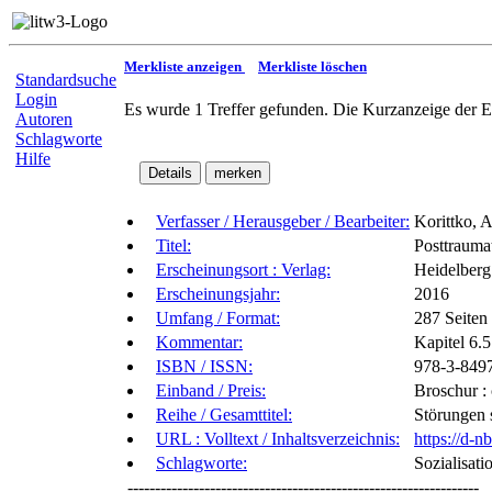
Merkliste anzeigen
Merkliste löschen
Standardsuche
Login
Es wurde 1 Treffer gefunden. Die Kurzanzeige der E
Autoren
Schlagworte
Hilfe
Verfasser / Herausgeber / Bearbeiter:
Korittko, 
Titel:
Posttrauma
Erscheinungsort : Verlag:
Heidelberg
Erscheinungsjahr:
2016
Umfang / Format:
287 Seiten 
Kommentar:
Kapitel 6.
ISBN / ISSN:
978-3-849
Einband / Preis:
Broschur :
Reihe / Gesamttitel:
Störungen 
URL : Volltext / Inhaltsverzeichnis:
https://d-
Schlagworte:
Sozialisat
----------------------------------------------------------------