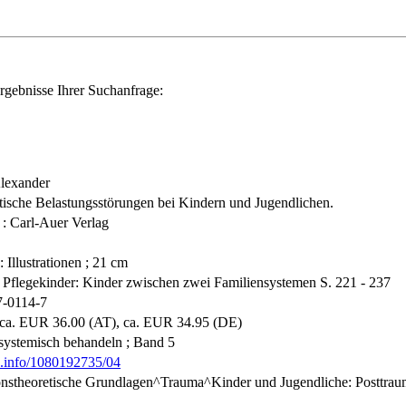
rgebnisse Ihrer Suchanfrage:
Alexander
tische Belastungsstörungen bei Kindern und Jugendlichen.
 : Carl-Auer Verlag
: Illustrationen ; 21 cm
5 Pflegekinder: Kinder zwischen zwei Familiensystemen S. 221 - 237
7-0114-7
 ca. EUR 36.00 (AT), ca. EUR 34.95 (DE)
systemisch behandeln ; Band 5
nb.info/1080192735/04
ionstheoretische Grundlagen^Trauma^Kinder und Jugendliche: Posttrau