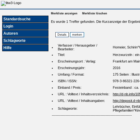
Merkliste anzeigen
Merkliste löschen
Standardsuche
Es wurde 1 Treffer gefunden. Die Kurzanzeige der Ergebni
Login
Autoren
Schlagworte
Verfasser / Herausgeber /
Homeier, Schirin
Hilfe
Bearbeiter:
Titel:
Herzwurzeln : ein
Erscheinungsort : Verlag:
Frankfurt am Mai
Erscheinungsjahr:
2016
Umfang / Format:
175 Seiten : Illust
ISBN / ISSN:
978-3-86321-226
Einband / Preis:
Festeinband : ca. 
URL : Volltext / Inhaltsverzeichnis:
http://d-nb.info/
URL : Volltext / Inhaltsangaben:
http://deposit.d
Lehrbücher, Einfü
Schlagworte:
Pflegefamilien^Ki
----------------------------------------------------------------