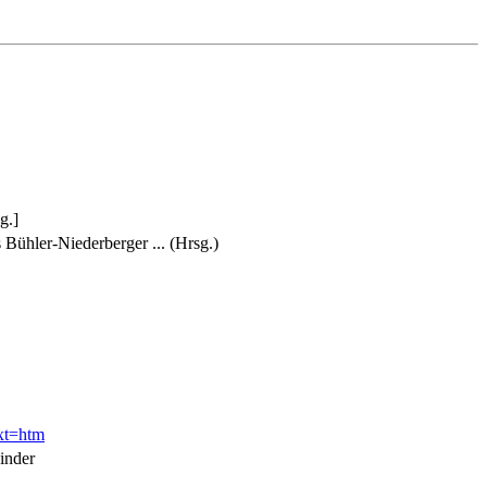
g.]
 Bühler-Niederberger ... (Hrsg.)
xt=htm
inder