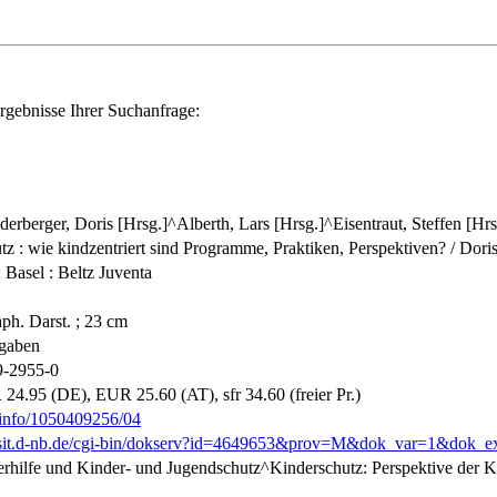
rgebnisse Ihrer Suchanfrage:
erberger, Doris [Hrsg.]^Alberth, Lars [Hrsg.]^Eisentraut, Steffen [Hrs
z : wie kindzentriert sind Programme, Praktiken, Perspektiven? / Doris
 Basel : Beltz Juventa
aph. Darst. ; 23 cm
ngaben
9-2955-0
 24.95 (DE), EUR 25.60 (AT), sfr 34.60 (freier Pr.)
b.info/1050409256/04
posit.d-nb.de/cgi-bin/dokserv?id=4649653&prov=M&dok_var=1&dok_e
erhilfe und Kinder- und Jugendschutz^Kinderschutz: Perspektive der K