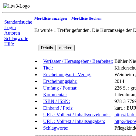
Merkliste anzeigen
Merkliste löschen
Standardsuche
Login
Es wurde 1 Treffer gefunden. Die Kurzanzeige der E
Autoren
Schlagworte
Hilfe
Verfasser / Herausgeber / Bearbeiter:
Bühler-Nied
Titel:
Kinderschut
Erscheinungsort : Verlag:
Weinheim ;
Erscheinungsjahr:
2014
Umfang / Format:
226 S. : gr
Kommentar:
Literatura
ISBN / ISSN:
978-3-779
Einband / Preis:
kart. : EUR
URL : Volltext / Inhaltsverzeichnis:
http://d-n
URL : Volltext / Inhaltsangaben:
http://de
Schlagworte:
Pflegekind
----------------------------------------------------------------