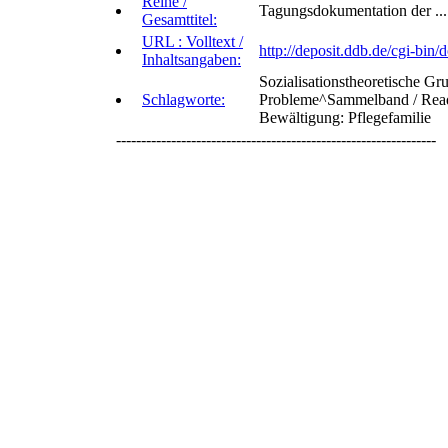
Reihe /
Tagungsdokumentation der ... 
Gesamttitel:
URL : Volltext /
http://deposit.ddb.de/cgi-
Inhaltsangaben:
Sozialisationstheoretische G
Schlagworte:
Probleme^Sammelband / Read
Bewältigung: Pflegefamilie
----------------------------------------------------------------