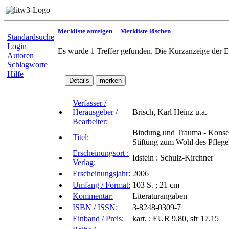
Merkliste anzeigen
Merkliste löschen
Standardsuche
Login
Es wurde 1 Treffer gefunden. Die Kurzanzeige der E
Autoren
Schlagworte
Hilfe
Verfasser /
Herausgeber /
Brisch, Karl Heinz u.a.
Bearbeiter:
Bindung und Trauma - Konsequ
Titel:
Stiftung zum Wohl des Pflegek
Erscheinungsort :
Idstein : Schulz-Kirchner
Verlag:
Erscheinungsjahr:
2006
Umfang / Format:
103 S. ; 21 cm
Kommentar:
Literaturangaben
ISBN / ISSN:
3-8248-0309-7
Einband / Preis:
kart. : EUR 9.80, sfr 17.15