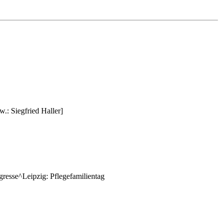
w.: Siegfried Haller]
resse^Leipzig: Pflegefamilientag