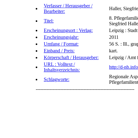
Verfasser / Herausgeber /
Haller, Siegfri
Bearbeiter:
8. Pflegefamil
Titel:
Siegfried Halle
Erscheinungsort : Verlag:
Leipzig : Stad
Erscheinungsjahr:
2011
Umfang / Format:
56 S. : Ill., gr
Einband / Preis:
kart.
Körperschaft / Herausgeber:
Leipzig / Amt 
URL : Volltext /
http://d-nb.in
Inhaltsverzeichnis:
Regionale Aspe
Schlagworte:
Pflegefamilien
----------------------------------------------------------------