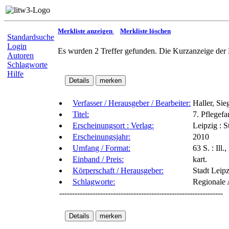
Merkliste anzeigen
Merkliste löschen
Standardsuche
Login
Es wurden 2 Treffer gefunden. Die Kurzanzeige der 
Autoren
Schlagworte
Hilfe
Verfasser / Herausgeber / Bearbeiter:
Haller, Sie
Titel:
7. Pflegefa
Erscheinungsort : Verlag:
Leipzig : 
Erscheinungsjahr:
2010
Umfang / Format:
63 S. : Ill.
Einband / Preis:
kart.
Körperschaft / Herausgeber:
Stadt Leip
Schlagworte:
Regionale 
----------------------------------------------------------------