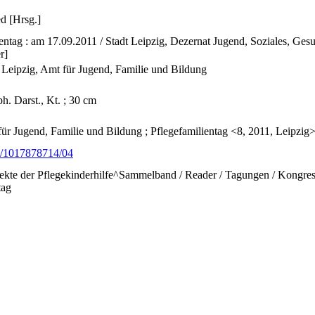
ed [Hrsg.]
ientag : am 17.09.2011 / Stadt Leipzig, Dezernat Jugend, Soziales, Ges
r]
t Leipzig, Amt für Jugend, Familie und Bildung
aph. Darst., Kt. ; 30 cm
für Jugend, Familie und Bildung ; Pflegefamilientag <8, 2011, Leipzig
fo/1017878714/04
kte der Pflegekinderhilfe^Sammelband / Reader / Tagungen / Kongress
tag