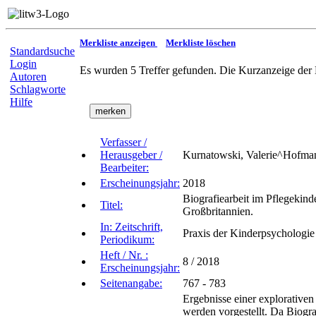
Merkliste anzeigen
Merkliste löschen
Standardsuche
Login
Es wurden 5 Treffer gefunden. Die Kurzanzeige der 
Autoren
Schlagworte
Hilfe
Verfasser /
Herausgeber /
Kurnatowski, Valerie^Hofma
Bearbeiter:
Erscheinungsjahr:
2018
Biografiearbeit im Pflegekin
Titel:
Großbritannien.
In: Zeitschrift,
Praxis der Kinderpsychologie
Periodikum:
Heft / Nr. :
8 / 2018
Erscheinungsjahr:
Seitenangabe:
767 - 783
Ergebnisse einer explorativen
werden vorgestellt. Da Biogra