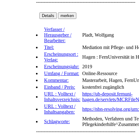
----------------------------------------------------------------
Verfasser /
Herausgeber /
Pladt, Wolfgang
Bearbeiter:
Titel:
Mediation mit Pflege- und H
Erscheinungsort :
Hagen : FernUniversität in 
Verlag:
Erscheinungsjahr:
2019
Umfang / Format:
Online-Ressource
Kommentar:
Masterarbeit, Hagen, FernUn
Einband / Preis:
kostenfrei zugänglich
URL : Volltext /
https://ub-deposit.fernuni-
Inhaltsverzeichnis:
hagen.de/servlets/MCRFile
URL : Volltext /
https://nbn-resolving.org/u
Inhaltsangaben:
Methoden, Verfahren und Tec
Schlagworte:
Pflegekinderhilfe^Zusammena
----------------------------------------------------------------