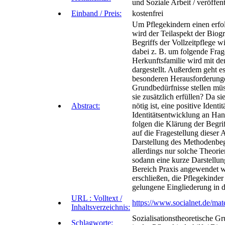
und Soziale Arbeit / veröffen
Einband / Preis:
kostenfrei
Um Pflegekindern einen erfol
wird der Teilaspekt der Biogr
Begriffs der Vollzeitpflege w
dabei z. B. um folgende Frag
Herkunftsfamilie wird mit d
dargestellt. Außerdem geht e
besonderen Herausforderunge
Grundbedürfnisse stellen müs
sie zusätzlich erfüllen? Da si
Abstract:
nötig ist, eine positive Iden
Identitätsentwicklung an Hand
folgen die Klärung der Begri
auf die Fragestellung dieser A
Darstellung des Methodenbegr
allerdings nur solche Theorie
sodann eine kurze Darstellun
Bereich Praxis angewendet we
erschließen, die Pflegekinder
gelungene Eingliederung in di
URL : Volltext /
https://www.socialnet.de/mate
Inhaltsverzeichnis:
Sozialisationstheoretische 
Schlagworte: