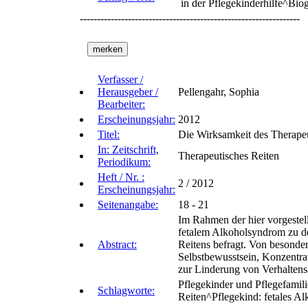
in der Pflegekinderhilfe^Bio
----------------------------------------------------------------
Verfasser /
Herausgeber /
Pellengahr, Sophia
Bearbeiter:
Erscheinungsjahr:
2012
Titel:
Die Wirksamkeit des Therapeu
In: Zeitschrift,
Therapeutisches Reiten
Periodikum:
Heft / Nr. :
2 / 2012
Erscheinungsjahr:
Seitenangabe:
18 - 21
Im Rahmen der hier vorgestel
fetalem Alkoholsyndrom zu d
Abstract:
Reitens befragt. Von besonder
Selbstbewusstsein, Konzentra
zur Linderung von Verhaltensa
Pflegekinder und Pflegefamil
Schlagworte:
Reiten^Pflegekind: fetales A