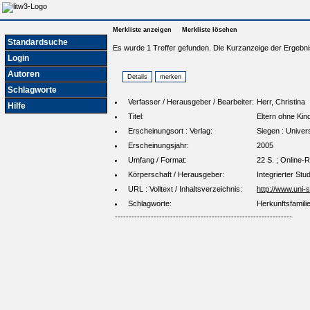
Merkliste anzeigen
Merkliste löschen
Standardsuche
Es wurde 1 Treffer gefunden. Die Kurzanzeige der Ergebni
Login
Autoren
Schlagworte
Verfasser / Herausgeber / Bearbeiter:
Herr, Christina
Hilfe
Titel:
Eltern ohne Kin
Erscheinungsort : Verlag:
Siegen : Univer
Erscheinungsjahr:
2005
Umfang / Format:
22 S. ; Online-
Körperschaft / Herausgeber:
Integrierter St
URL : Volltext / Inhaltsverzeichnis:
http://www.uni-
Schlagworte:
Herkunftsfamili
----------------------------------------------------------------