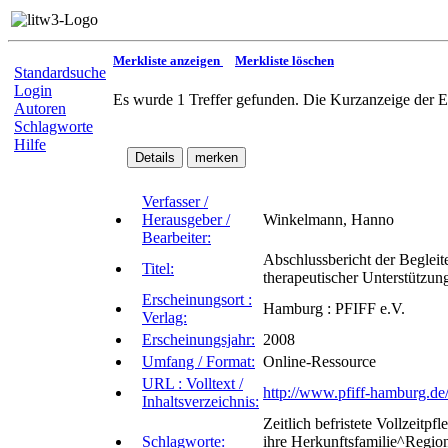
Merkliste anzeigen
Merkliste löschen
Standardsuche
Login
Es wurde 1 Treffer gefunden. Die Kurzanzeige der E
Autoren
Schlagworte
Hilfe
Verfasser /
Herausgeber /
Winkelmann, Hanno
Bearbeiter:
Abschlussbericht der Begleite
Titel:
therapeutischer Unterstützun
Erscheinungsort :
Hamburg : PFIFF e.V.
Verlag:
Erscheinungsjahr:
2008
Umfang / Format:
Online-Ressource
URL : Volltext /
http://www.pfiff-hamburg.de
Inhaltsverzeichnis:
Zeitlich befristete Vollzeit
Schlagworte:
ihre Herkunftsfamilie^Region