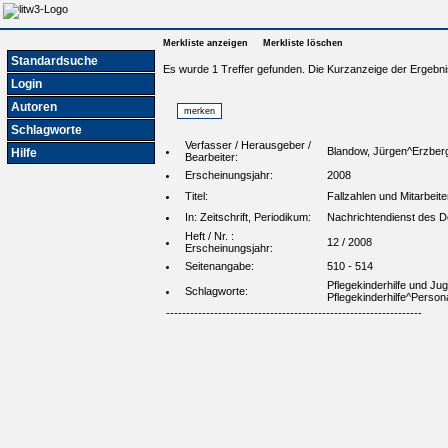
Merkliste anzeigen
Merkliste löschen
Standardsuche
Es wurde 1 Treffer gefunden. Die Kurzanzeige der Ergebni
Login
Autoren
Schlagworte
Verfasser / Herausgeber /
Blandow, Jürgen^Erzberg
Hilfe
Bearbeiter:
Erscheinungsjahr:
2008
Titel:
Fallzahlen und Mitarbeit
In: Zeitschrift, Periodikum:
Nachrichtendienst des De
Heft / Nr. :
12 / 2008
Erscheinungsjahr:
Seitenangabe:
510 - 514
Pflegekinderhilfe und J
Schlagworte:
Pflegekinderhilfe^Persona
----------------------------------------------------------------