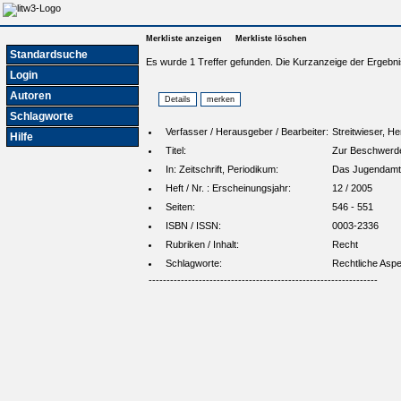
Merkliste anzeigen
Merkliste löschen
Standardsuche
Es wurde 1 Treffer gefunden. Die Kurzanzeige der Ergebni
Login
Autoren
Schlagworte
Verfasser / Herausgeber / Bearbeiter:
Streitwieser, H
Hilfe
Titel:
Zur Beschwerde
In: Zeitschrift, Periodikum:
Das Jugendamt
Heft / Nr. : Erscheinungsjahr:
12 / 2005
Seiten:
546 - 551
ISBN / ISSN:
0003-2336
Rubriken / Inhalt:
Recht
Schlagworte:
Rechtliche Aspe
----------------------------------------------------------------