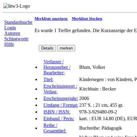
Merkliste anzeigen
Merkliste löschen
Standardsuche
Login
Es wurde 1 Treffer gefunden. Die Kurzanzeige der E
Autoren
Schlagworte
Hilfe
Verfasser /
Herausgeber /
Blum, Volker
Bearbeiter:
Titel:
Kindersegen : von Kindern, P
Erscheinungsort :
Kirchhain : Becker
Verlag:
Erscheinungsjahr:
2006
Umfang / Format:
237 S. ; 21 cm, 455 gr.
ISBN / ISSN:
978-3-929480-09-2
Einband / Preis:
kart. : EUR 14.80 (DE), EUR 
Reihe /
Buchreihe: Pädagogik
Gesamttitel: