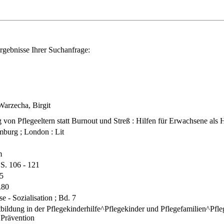
rgebnisse Ihrer Suchanfrage:
^Warzecha, Birgit
 von Pflegeeltern statt Burnout und Streß : Hilfen für Erwachsene als Hi
burg ; London : Lit
m
 S. 106 - 121
5
.80
se - Sozialisation ; Bd. 7
bildung in der Pflegekinderhilfe^Pflegekinder und Pflegefamilien^Pfleg
 Prävention