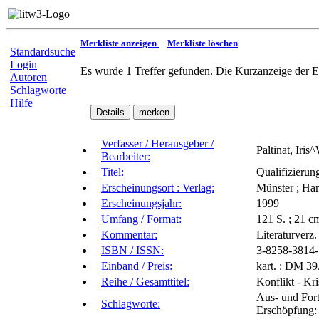
Merkliste anzeigen
Merkliste löschen
Standardsuche
Login
Es wurde 1 Treffer gefunden. Die Kurzanzeige der E
Autoren
Schlagworte
Hilfe
Verfasser / Herausgeber /
Paltinat, Iris
Bearbeiter:
Titel:
Qualifizierung
Erscheinungsort : Verlag:
Münster ; Ham
Erscheinungsjahr:
1999
Umfang / Format:
121 S. ; 21 c
Kommentar:
Literaturverz.
ISBN / ISSN:
3-8258-3814-
Einband / Preis:
kart. : DM 39
Reihe / Gesamttitel:
Konflikt - Kri
Aus- und Fort
Schlagworte:
Erschöpfung: