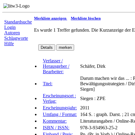
Merkliste anzeigen
Merkliste löschen
Standardsuche
Login
Es wurde 1 Treffer gefunden. Die Kurzanzeige der E
Autoren
Schlagworte
Hilfe
Verfasser /
Herausgeber /
Schäfer, Dirk
Bearbeiter:
Darum machen wir das ... : 
Titel:
Bewältigungsstrategien / Dir
Siegen]
Erscheinungsort :
Siegen : ZPE
Verlag:
Erscheinungsjahr:
2011
Umfang / Format:
164 S. : graph. Darst. ; 21 
Kommentar:
Literaturangaben / Online-R
ISBN / ISSN:
978-3-934963-25-2
Einband / Preis:
Pp. (Pr. in Vorb.) / Online-R