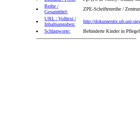
Reihe /
ZPE-Schriftenreihe / Zentrum
Gesamttitel:
URL : Volltext /
http://dokumentix.ub.uni-sie
Inhaltsangaben:
Schlagworte:
Behinderte Kinder in Pflege
----------------------------------------------------------------