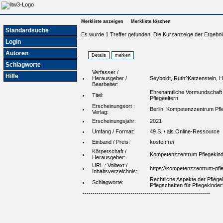
Merkliste anzeigen
Merkliste löschen
Standardsuche
Es wurde 1 Treffer gefunden. Die Kurzanzeige der Ergebni
Login
Autoren
Schlagworte
Verfasser /
Hilfe
Herausgeber /
Seyboldt, Ruth^Katzenstein, H
Bearbeiter:
Ehrenamtliche Vormundschaft 
Titel:
Pflegeeltern.
Erscheinungsort :
Berlin: Kompetenzzentrum Pfle
Verlag:
Erscheinungsjahr:
2021
Umfang / Format:
49 S. / als Online-Ressource
Einband / Preis:
kostenfrei
Körperschaft /
Kompetenzzentrum Pflegekinde
Herausgeber:
URL : Volltext /
https://kompetenzzentrum-pfl
Inhaltsverzeichnis:
Rechtliche Aspekte der Pfleg
Schlagworte:
Pflegschaften für Pflegekinde
----------------------------------------------------------------