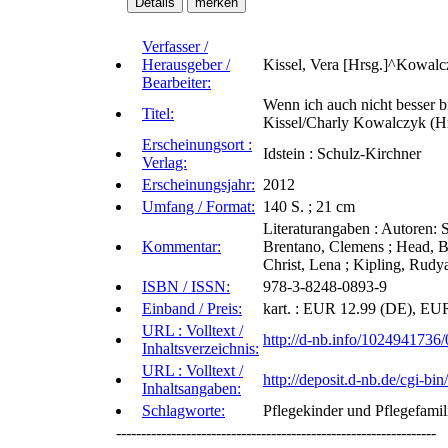
Verfasser /
Herausgeber /
Kissel, Vera [Hrsg.]^Kowalc
Bearbeiter:
Wenn ich auch nicht besser b
Titel:
Kissel/Charly Kowalczyk (Hr
Erscheinungsort :
Idstein : Schulz-Kirchner
Verlag:
Erscheinungsjahr:
2012
Umfang / Format:
140 S. ; 21 cm
Literaturangaben : Autoren: S
Kommentar:
Brentano, Clemens ; Head, Be
Christ, Lena ; Kipling, Rudya
ISBN / ISSN:
978-3-8248-0893-9
Einband / Preis:
kart. : EUR 12.99 (DE), EU
URL : Volltext /
http://d-nb.info/1024941736/
Inhaltsverzeichnis:
URL : Volltext /
http://deposit.d-nb.de/cg
Inhaltsangaben:
Schlagworte:
Pflegekinder und Pflegefamil
----------------------------------------------------------------