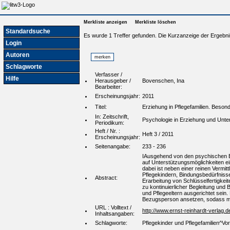
Merkliste anzeigen
Merkliste löschen
Standardsuche
Es wurde 1 Treffer gefunden. Die Kurzanzeige der Ergebni
Login
Autoren
Schlagworte
Verfasser /
Hilfe
Herausgeber /
Bovenschen, Ina
Bearbeiter:
Erscheinungsjahr:
2011
Titel:
Erziehung in Pflegefamilien. Beso
In: Zeitschrift,
Psychologie in Erziehung und Unter
Periodikum:
Heft / Nr. :
Heft 3 / 2011
Erscheinungsjahr:
Seitenangabe:
233 - 236
IAusgehend von den psychischen Be
auf Unterstützungsmöglichkeiten ei
dabei ist neben einer reinen Vermi
Pflegekindern, Bindungsbedürfnisse 
Abstract:
Erarbeitung von Schlüsselfertigkeit
zu kontinuierlicher Begleitung und
und Pflegeeltern ausgerichtet sein
Bezugsperson ansetzen, sodass mit
URL : Volltext /
http://www.ernst-reinhardt-verlag
Inhaltsangaben:
Schlagworte:
Pflegekinder und Pflegefamilien^Vo