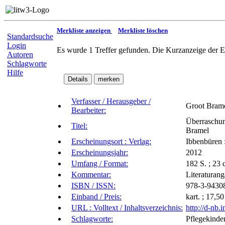
Merkliste anzeigen
Merkliste löschen
Standardsuche
Login
Es wurde 1 Treffer gefunden. Die Kurzanzeige der E
Autoren
Schlagworte
Hilfe
Verfasser / Herausgeber /
Groot Brame
Bearbeiter:
Überraschun
Titel:
Bramel
Erscheinungsort : Verlag:
Ibbenbüren
Erscheinungsjahr:
2012
Umfang / Format:
182 S. ; 23
Kommentar:
Literaturan
ISBN / ISSN:
978-3-9430
Einband / Preis:
kart. ; 17,
URL : Volltext / Inhaltsverzeichnis:
http://d-nb
Schlagworte:
Pflegekinde