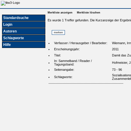
Merkliste anzeigen
Merkliste löschen
Standardsuche
Es wurde 1 Treffer gefunden. Die Kurzanzeige der Ergebni
Login
Autoren
Schlagworte
Verfasser / Herausgeber / Bearbeiter:
Wiemann, Irm
Hilfe
Erscheinungsjahr:
2011
Titel:
Damit das Zu
In: Sammelband / Reader /
Hofmeister, 
Tagungsband:
Seitenangabe:
73 - 96
Sozialisation
Schlagworte:
Zusammenle
----------------------------------------------------------------