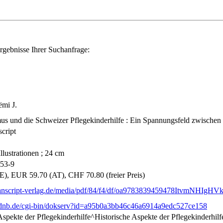
rgebnisse Ihrer Suchanfrage:
ëmi J.
us und die Schweizer Pflegekinderhilfe : Ein Spannungsfeld zwischen 
script
Illustrationen ; 24 cm
53-9
), EUR 59.70 (AT), CHF 70.80 (freier Preis)
ranscript-verlag.de/media/pdf/84/f4/df/oa9783839459478ItvmNHIgH
it.dnb.de/cgi-bin/dokserv?id=a95b0a3bb46c46a6914a9edc527ce158
 Aspekte der Pflegekinderhilfe^Historische Aspekte der Pflegekinderhi