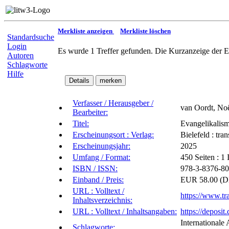
Merkliste anzeigen
Merkliste löschen
Standardsuche
Login
Es wurde 1 Treffer gefunden. Die Kurzanzeige der E
Autoren
Schlagworte
Hilfe
Verfasser / Herausgeber /
van Oordt, No
Bearbeiter:
Titel:
Evangelikalism
Erscheinungsort : Verlag:
Bielefeld : tran
Erscheinungsjahr:
2025
Umfang / Format:
450 Seiten : 1 
ISBN / ISSN:
978-3-8376-80
Einband / Preis:
EUR 58.00 (DE
URL : Volltext /
https://www.t
Inhaltsverzeichnis:
URL : Volltext / Inhaltsangaben:
https://depos
Internationale
Schlagworte: