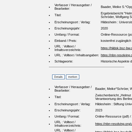
Verfasser / Herausgeber /
Baader, Meike S.^Opp
Bearbeiter:
Ergebnisbericht "Helm
Titel:
Schröder, Wolfgang S
Erscheinungsort : Verlag:
Hildesheim : Universi
Erscheinungsjahr:
2020
Umfang / Format:
Online-Ressource (pd
Einband / Preis:
kostenfrei zugänglich
URL : Volltext /
https://hildok.bsz-bw
Inhaltsverzeichnis:
URL : Volltext / Inhaltsangaben:
https://nbn-resolving
Schlagworte:
Historische Aspekte d
----------------------------------------------------------------
Verfasser / Herausgeber /
Baader, Meike^Schröer, W
Bearbeiter:
Zwischenbericht „Helmut K
Titel:
Verantwortung des Berlin
Erscheinungsort : Verlag:
Hildesheim : Stiftung Univ
Erscheinungsjahr:
2023
Umfang / Format:
Online-Ressource (pdf) / 
URL : Volltext /
https://nbn-resolving.org
Inhaltsverzeichnis:
URL : Volltext /