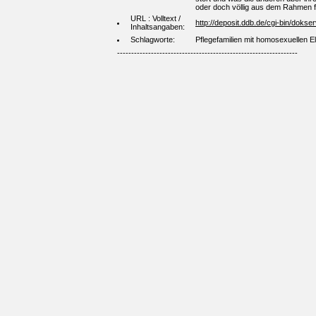
oder doch völlig aus dem Rahmen fa
URL : Volltext /
http://deposit.ddb.de/cgi-bin/do
Inhaltsangaben:
Schlagworte:
Pflegefamilien mit homosexuellen E
----------------------------------------------------------------