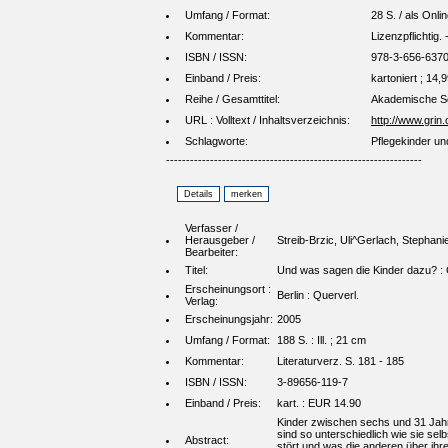
Umfang / Format:
28 S. / als Onl
Kommentar:
Lizenzpflichtig
ISBN / ISSN:
978-3-656-637
Einband / Preis:
kartoniert ; 14,
Reihe / Gesamttitel:
Akademische Sc
URL : Volltext / Inhaltsverzeichnis:
http://www.grin
Schlagworte:
Pflegekinder un
----------------------------------------------------------------
Verfasser /
Herausgeber /
Streib-Brzic, Uli^Gerlach, Stephani
Bearbeiter:
Titel:
Und was sagen die Kinder dazu? : G
Erscheinungsort :
Berlin : Querverl.
Verlag:
Erscheinungsjahr:
2005
Umfang / Format:
188 S. : Ill. ; 21 cm
Kommentar:
Literaturverz. S. 181 - 185
ISBN / ISSN:
3-89656-119-7
Einband / Preis:
kart. : EUR 14.90
Kinder zwischen sechs und 31 Jahre
sind so unterschiedlich wie sie sel
Abstract:
stört und was die anderen über ihre