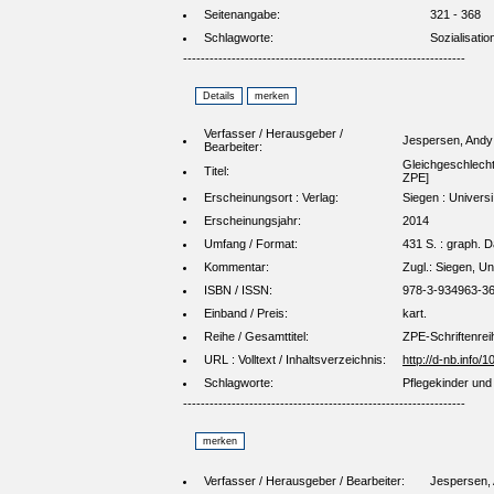
Seitenangabe:
321 - 368
Schlagworte:
Sozialisati
----------------------------------------------------------------
Verfasser / Herausgeber /
Jespersen, Andy
Bearbeiter:
Gleichgeschlecht
Titel:
ZPE]
Erscheinungsort : Verlag:
Siegen : Universi,
Erscheinungsjahr:
2014
Umfang / Format:
431 S. : graph. D
Kommentar:
Zugl.: Siegen, Un
ISBN / ISSN:
978-3-934963-36
Einband / Preis:
kart.
Reihe / Gesamttitel:
ZPE-Schriftenreih
URL : Volltext / Inhaltsverzeichnis:
http://d-nb.info
Schlagworte:
Pflegekinder und 
----------------------------------------------------------------
Verfasser / Herausgeber / Bearbeiter:
Jespersen,