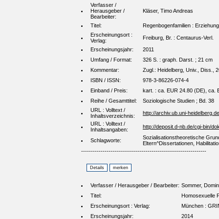
Verfasser /
Herausgeber /
Kläser, Timo Andreas
Bearbeiter:
Titel:
Regenbogenfamilien : Erziehung
Erscheinungsort :
Freiburg, Br. : Centaurus-Verl.
Verlag:
Erscheinungsjahr:
2011
Umfang / Format:
326 S. : graph. Darst. ; 21 cm
Kommentar:
Zugl.: Heidelberg, Univ., Diss.
ISBN / ISSN:
978-3-86226-074-4
Einband / Preis:
kart. : ca. EUR 24.80 (DE), ca. E
Reihe / Gesamttitel:
Soziologische Studien ; Bd. 38
URL : Volltext /
http://archiv.ub.uni-heidelberg.d
Inhaltsverzeichnis:
URL : Volltext /
http://deposit.d-nb.de/cgi-bi
Inhaltsangaben:
Sozialisationstheoretische Grun
Schlagworte:
Eltern^Dissertationen, Habilita
----------------------------------------------------------------
Verfasser / Herausgeber / Bearbeiter:
Sommer, Domin
Titel:
Homosexuelle Pf
Erscheinungsort : Verlag:
München : GRI
Erscheinungsjahr:
2014