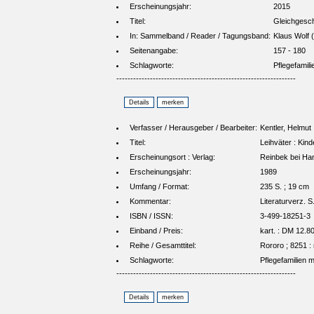
Erscheinungsjahr:
2015
Titel:
Gleichgeschl
In: Sammelband / Reader / Tagungsband:
Klaus Wolf 
Seitenangabe:
157 - 180
Schlagworte:
Pflegefamil
----------------------------------------------------------------
Verfasser / Herausgeber / Bearbeiter:
Kentler, Helmut
Titel:
Leihväter : Kin
Erscheinungsort : Verlag:
Reinbek bei Ha
Erscheinungsjahr:
1989
Umfang / Format:
235 S. ; 19 cm
Kommentar:
Literaturverz. S
ISBN / ISSN:
3-499-18251-3
Einband / Preis:
kart. : DM 12.8
Reihe / Gesamttitel:
Rororo ; 8251 :
Schlagworte:
Pflegefamilien 
----------------------------------------------------------------