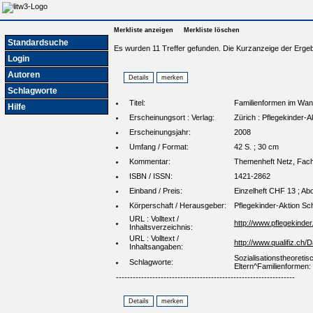
Merkliste anzeigen
Merkliste löschen
Standardsuche
Es wurden 11 Treffer gefunden. Die Kurzanzeige der Ergeb
Login
Autoren
Schlagworte
Titel:
Familienformen im Wand
Hilfe
Erscheinungsort : Verlag:
Zürich : Pflegekinder-
Erscheinungsjahr:
2008
Umfang / Format:
42 S. ; 30 cm
Kommentar:
Themenheft Netz, Fachze
ISBN / ISSN:
1421-2862
Einband / Preis:
Einzelheft CHF 13 ; Ab
Körperschaft / Herausgeber:
Pflegekinder-Aktion Sc
URL : Volltext /
http://www.pflegekind
Inhaltsverzeichnis:
URL : Volltext /
http://www.qualifiz.c
Inhaltsangaben:
Sozialisationstheoreti
Schlagworte:
Eltern^Familienformen: V
----------------------------------------------------------------