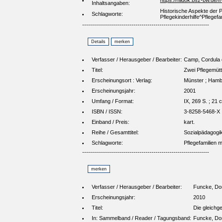
https://hildok.bsz-bw.de/
Inhaltsangaben:
Historische Aspekte der P
Schlagworte:
Pflegekinderhilfe^Pflegefa
----------------------------------------------------------------
Verfasser / Herausgeber / Bearbeiter:
Camp, Cordula 
Titel:
Zwei Pflegemütt
Erscheinungsort : Verlag:
Münster ; Hambur
Erscheinungsjahr:
2001
Umfang / Format:
IX, 269 S. ; 21 
ISBN / ISSN:
3-8258-5468-X
Einband / Preis:
kart.
Reihe / Gesamttitel:
Sozialpädagogik
Schlagworte:
Pflegefamilien m
----------------------------------------------------------------
Verfasser / Herausgeber / Bearbeiter:
Funcke, Dor
Erscheinungsjahr:
2010
Titel:
Die gleichg
In: Sammelband / Reader / Tagungsband:
Funcke, Dore