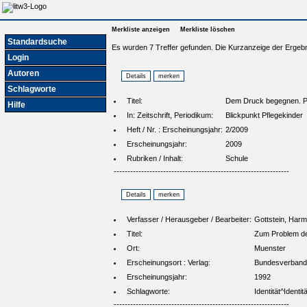
Merkliste anzeigen
Merkliste löschen
Standardsuche
Es wurden 7 Treffer gefunden. Die Kurzanzeige der Ergebn
Login
Autoren
Schlagworte
Titel:
Dem Druck begegnen. Pf
Hilfe
In: Zeitschrift, Periodikum:
Blickpunkt Pflegekinder
Heft / Nr. : Erscheinungsjahr:
2/2009
Erscheinungsjahr:
2009
Rubriken / Inhalt:
Schule
----------------------------------------------------------------
Verfasser / Herausgeber / Bearbeiter:
Gottstein, Har
Titel:
Zum Problem der
Ort:
Muenster
Erscheinungsort : Verlag:
Bundesverband d
Erscheinungsjahr:
1992
Schlagworte:
Identität^Identi
----------------------------------------------------------------