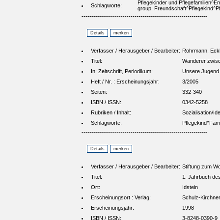
Pflegekinder und Pflegefamilien^E
Schlagworte:
group: Freundschaft^Pflegekind^Pf
----------------------------------------------------------------
Verfasser / Herausgeber / Bearbeiter:
Rohrmann, Eck
Titel:
Wanderer zwisch
In: Zeitschrift, Periodikum:
Unsere Jugend
Heft / Nr. : Erscheinungsjahr:
3/2005
Seiten:
332-340
ISBN / ISSN:
0342-5258
Rubriken / Inhalt:
Sozialisation/Ide
Schlagworte:
Pflegekind^Fami
----------------------------------------------------------------
Verfasser / Herausgeber / Bearbeiter:
Stiftung zum Wo
Titel:
1. Jahrbuch de
Ort:
Idstein
Erscheinungsort : Verlag:
Schulz-Kirchne
Erscheinungsjahr:
1998
ISBN / ISSN:
3-8248-0390-9