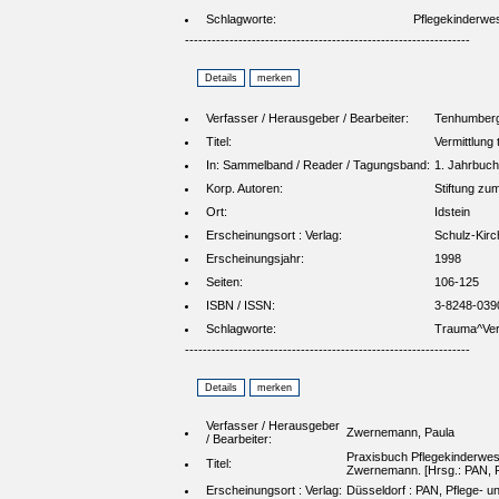
Schlagworte:
Pflegekinderw
----------------------------------------------------------------
Verfasser / Herausgeber / Bearbeiter:
Tenhumberg,
Titel:
Vermittlung 
In: Sammelband / Reader / Tagungsband:
1. Jahrbuch
Korp. Autoren:
Stiftung zu
Ort:
Idstein
Erscheinungsort : Verlag:
Schulz-Kirc
Erscheinungsjahr:
1998
Seiten:
106-125
ISBN / ISSN:
3-8248-039
Schlagworte:
Trauma^Verm
----------------------------------------------------------------
Verfasser / Herausgeber
Zwernemann, Paula
/ Bearbeiter:
Praxisbuch Pflegekinderwese
Titel:
Zwernemann. [Hrsg.: PAN, Pf
Erscheinungsort : Verlag:
Düsseldorf : PAN, Pflege- u