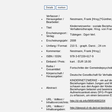
Verfasser /
Herausgeber /
Nestmann, Frank [Hrsg.]^Günther, J
Bearbeiter:
Kindernetzwerke : soziale Beziehun
Titel:
Verhaltenstherapie. Hrsg. von Fra
Erscheinungsort :
Tübingen : Dgvt-Verl.
Verlag:
Erscheinungsjahr:
2008
Umfang / Format:
210 S. : graph. Darst. ; 24 cm
Kommentar:
Nestmann, Frank [Hrsg.]
ISBN / ISSN:
978-3-87159-617-9
Einband / Preis:
kart. : EUR 18.00
Reihe /
Fortschritte der Gemeindepsychol
Gesamttitel:
Körperschaft /
Deutsche Gesellschaft für Verhalt
Herausgeber:
KINDERNETZWERKE – ein auf dem v
Beziehungen haben Jungen und Mäd
schauen aus den Augen der Kinder, 
Abstract:
Beziehungen belastet und beeinträc
Aufmerksamkeit eines DFG-Projekts
zu erfassen, um einen besseren Ein
URL : Volltext /
http://d-nb.info/989546802/04
Inhaltsverzeichnis:
URL : Volltext /
http://deposit.d-nb.de/cgi-bin/
Inhaltsangaben: