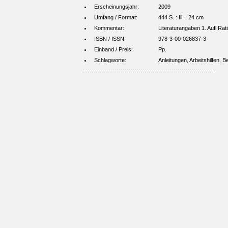
Erscheinungsjahr:
2009
Umfang / Format:
444 S. : Ill. ; 24 cm
Kommentar:
Literaturangaben 1. Aufl Ra
ISBN / ISSN:
978-3-00-026837-3
Einband / Preis:
Pp.
Schlagworte:
Anleitungen, Arbeitshilfen,
----------------------------------------------------------------