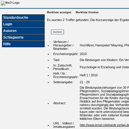
Merkliste anzeigen
Merkliste löschen
Standardsuche
Es wurden 2 Treffer gefunden. Die Kurzanzeige der Ergebn
Login
Autoren
Schlagworte
Verfasser /
Hilfe
Herausgeber /
Hochflizer, Hanspeter^Mayring, Phi
Bearbeiter:
Erscheinungsjahr:
2010
Titel:
Die Bindungen von Kindern: Ein Ve
In: Zeitschrift,
Psychologie in Erziehung und Unter
Periodikum:
Heft / Nr. :
Heft 1 / 2010
Erscheinungsjahr:
Seitenangabe:
21 - 29
Die Bindungsbeziehungen von 30 Pf
Pflegemüttern, Sozialpädagog/innen 
Pflegemüttern und Sozialpädagog/i
Erwachsenen für die Kinder durchg
Hinblick auf ihre Pflegemütter zei
Abstract:
nahezu durchgängig das Vorhanden
ermittelt wurden. Die Bindungsbezi
kaum oder nicht unterstützend bewe
fehlender oder sehr seltener Konta
leiblichen Eltern bewertet.
URL : Volltext /
http://www.ernst-reinhardt-verlag.
Inhaltsangaben: