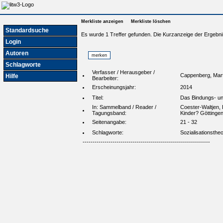
Merkliste anzeigen
Merkliste löschen
Standardsuche
Es wurde 1 Treffer gefunden. Die Kurzanzeige der Ergebni
Login
Autoren
Schlagworte
Verfasser / Herausgeber /
Cappenberg, Mart
Hilfe
Bearbeiter:
Erscheinungsjahr:
2014
Titel:
Das Bindungs- un
In: Sammelband / Reader /
Coester-Waltjen, 
Tagungsband:
Kinder? Göttinge
Seitenangabe:
21 - 32
Schlagworte:
Sozialisationsth
----------------------------------------------------------------