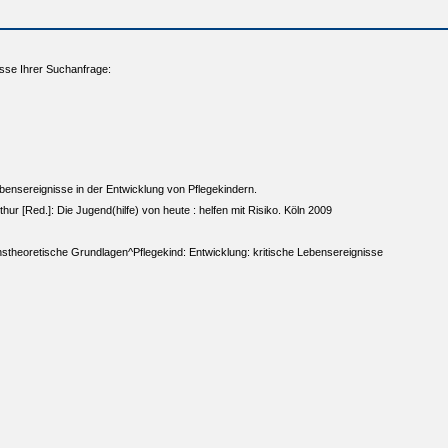
sse Ihrer Suchanfrage:
ebensereignisse in der Entwicklung von Pflegekindern.
thur [Red.]: Die Jugend(hilfe) von heute : helfen mit Risiko. Köln 2009
onstheoretische Grundlagen^Pflegekind: Entwicklung: kritische Lebensereignisse