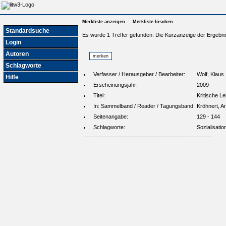
Merkliste anzeigen
Merkliste löschen
Standardsuche
Es wurde 1 Treffer gefunden. Die Kurzanzeige der Ergebni
Login
Autoren
Schlagworte
Verfasser / Herausgeber / Bearbeiter:
Wolf, Klaus
Hilfe
Erscheinungsjahr:
2009
Titel:
Kritische L
In: Sammelband / Reader / Tagungsband:
Kröhnert, Ar
Seitenangabe:
129 - 144
Schlagworte:
Sozialisati
----------------------------------------------------------------