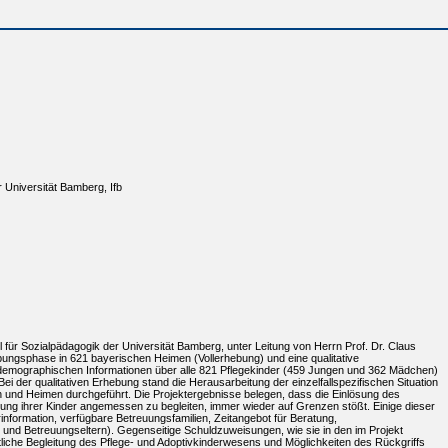
r Universität Bamberg, Ifb
ür Sozialpädagogik der Universität Bamberg, unter Leitung von Herrn Prof. Dr. Claus
hebungsphase in 621 bayerischen Heimen (Vollerhebung) und eine qualitative
d demographischen Informationen über alle 821 Pflegekinder (459 Jungen und 362 Mädchen)
 der qualitativen Erhebung stand die Herausarbeitung der einzelfallspezifischen Situation
n und Heimen durchgeführt. Die Projektergebnisse belegen, dass die Einlösung des
uung ihrer Kinder angemessen zu begleiten, immer wieder auf Grenzen stößt. Einige dieser
nformation, verfügbare Betreuungsfamilien, Zeitangebot für Beratung,
en und Betreuungseltern). Gegenseitige Schuldzuweisungen, wie sie in den im Projekt
ftliche Begleitung des Pflege- und Adoptivkinderwesens und Möglichkeiten des Rückgriffs