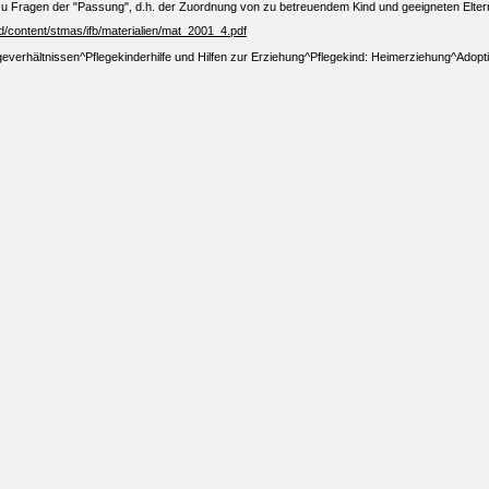
 Fragen der "Passung", d.h. der Zuordnung von zu betreuendem Kind und geeigneten Eltern.
d/content/stmas/ifb/materialien/mat_2001_4.pdf
verhältnissen^Pflegekinderhilfe und Hilfen zur Erziehung^Pflegekind: Heimerziehung^Adopt