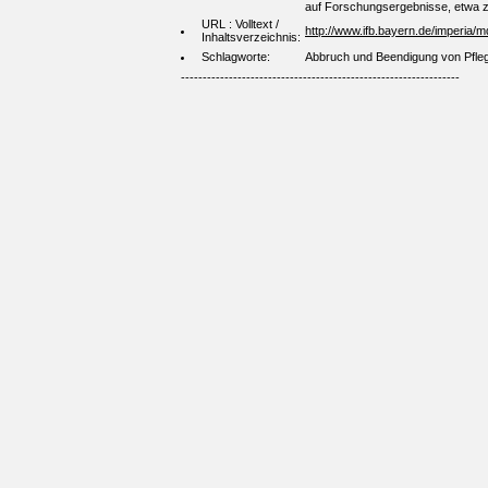
auf Forschungsergebnisse, etwa zu
URL : Volltext /
http://www.ifb.bayern.de/imperia/m
Inhaltsverzeichnis:
Schlagworte:
Abbruch und Beendigung von Pflege
----------------------------------------------------------------