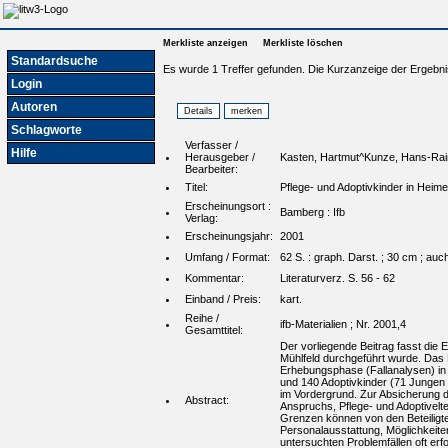
Merkliste anzeigen
Merkliste löschen
Standardsuche
Es wurde 1 Treffer gefunden. Die Kurzanzeige der Ergebni
Login
Autoren
Schlagworte
Verfasser /
Hilfe
Herausgeber /
Kasten, Hartmut^Kunze, Hans-Rain
Bearbeiter:
Titel:
Pflege- und Adoptivkinder in Heime
Erscheinungsort :
Bamberg : Ifb
Verlag:
Erscheinungsjahr:
2001
Umfang / Format:
62 S. : graph. Darst. ; 30 cm ; au
Kommentar:
Literaturverz. S. 56 - 62
Einband / Preis:
kart.
Reihe /
ifb-Materialien ; Nr. 2001,4
Gesamttitel:
Der vorliegende Beitrag fasst die
Mühlfeld durchgeführt wurde. Das P
Erhebungsphase (Fallanalysen) in 
und 140 Adoptivkinder (71 Jungen 
im Vordergrund. Zur Absicherung d
Abstract:
Anspruchs, Pflege- und Adoptivelt
Grenzen können von den Beteiligte
Personalausstattung, Möglichkeiten
untersuchten Problemfällen oft erf