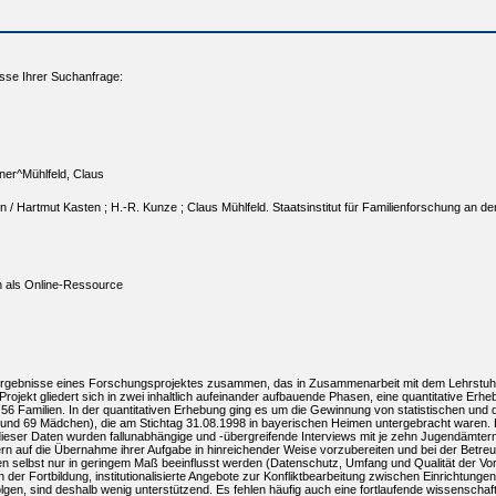
sse Ihrer Suchanfrage:
er^Mühlfeld, Claus
n / Hartmut Kasten ; H.-R. Kunze ; Claus Mühlfeld. Staatsinstitut für Familienforschung an de
ch als Online-Ressource
 Ergebnisse eines Forschungsprojektes zusammen, das in Zusammenarbeit mit dem Lehrstuhl f
rojekt gliedert sich in zwei inhaltlich aufeinander aufbauende Phasen, eine quantitative Er
56 Familien. In der quantitativen Erhebung ging es um die Gewinnung von statistischen un
und 69 Mädchen), die am Stichtag 31.08.1998 in bayerischen Heimen untergebracht waren. Bei
ieser Daten wurden fallunabhängige und -übergreifende Interviews mit je zehn Jugendämter
ern auf die Übernahme ihrer Aufgabe in hinreichender Weise vorzubereiten und bei der Betre
n selbst nur in geringem Maß beeinflusst werden (Datenschutz, Umfang und Qualität der Vori
 der Fortbildung, institutionalisierte Angebote zur Konfliktbearbeitung zwischen Einrichtung
olgen, sind deshalb wenig unterstützend. Es fehlen häufig auch eine fortlaufende wissenscha