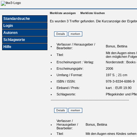
Merkliste anzeigen
Merkliste löschen
Standardsuche
Es wurden 3 Treffer gefunden. Die Kurzanzeige der Ergebn
Login
Autoren
Schlagworte
Verfasser / Herausgeber /
Bonus, Bettina
Hilfe
Bearbeiter:
Mit den Augen eines 
Titel:
den möglichen Folge
Erscheinungsort : Verlag:
Norderstedt : Book
Erscheinungsjahr:
2006
Umfang / Format:
197 S. ; 21 cm
ISBN / ISSN:
978-3-8334-6086-9
Einband / Preis:
kart. : EUR 19.90
Schlagworte:
Pflegekinder und Pfl
----------------------------------------------------------------
Verfasser /
Herausgeber /
Bonus, Bettina
Bearbeiter:
Titel:
Mit den Augen eines Kindes sehen 