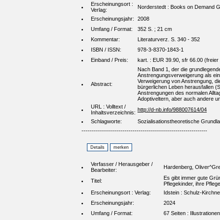
Erscheinungsort :
Norderstedt : Books on Demand
Verlag:
Erscheinungsjahr:
2008
Umfang / Format:
352 S. ; 21 cm
Kommentar:
Literaturverz. S. 340 - 352
ISBN / ISSN:
978-3-8370-1843-1
Einband / Preis:
kart. : EUR 39.90, sfr 66.00 (freier 
Nach Band 1, der die grundlegende
Anstrengungsverweigerung als eine
Verweigerung von Anstrengung, di
Abstract:
bürgerlichen Leben herausfallen (S
Anstrengungen des normalen Alltag
Adoptiveltern, aber auch andere 
URL : Volltext /
http://d-nb.info/988007614/04
Inhaltsverzeichnis:
Schlagworte:
Sozialisationstheoretische Grundl
----------------------------------------------------------------
Verfasser / Herausgeber /
Hardenberg, Oliver^Gre
Bearbeiter:
Es gibt immer gute Gründ
Titel:
Pflegekinder, ihre Pfleg
Erscheinungsort : Verlag:
Idstein : Schulz-Kirchne
Erscheinungsjahr:
2024
Umfang / Format:
67 Seiten : Illustratione