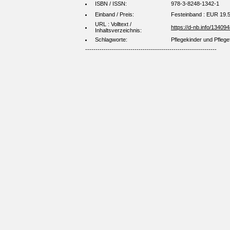
ISBN / ISSN:
978-3-8248-1342-1
Einband / Preis:
Festeinband : EUR 19.
URL : Volltext /
https://d-nb.info/13409
Inhaltsverzeichnis:
Schlagworte:
Pflegekinder und Pfleg
----------------------------------------------------------------