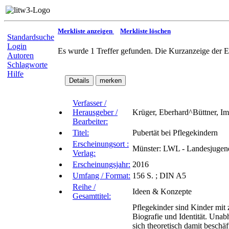
Merkliste anzeigen
Merkliste löschen
Standardsuche
Login
Es wurde 1 Treffer gefunden. Die Kurzanzeige der E
Autoren
Schlagworte
Hilfe
Verfasser /
Herausgeber /
Krüger, Eberhard^Büttner, I
Bearbeiter:
Titel:
Pubertät bei Pflegekindern
Erscheinungsort :
Münster: LWL - Landesjugen
Verlag:
Erscheinungsjahr:
2016
Umfang / Format:
156 S. ; DIN A5
Reihe /
Ideen & Konzepte
Gesamttitel:
Pflegekinder sind Kinder mit 
Biografie und Identität. Unab
sich theoretisch damit beschäf