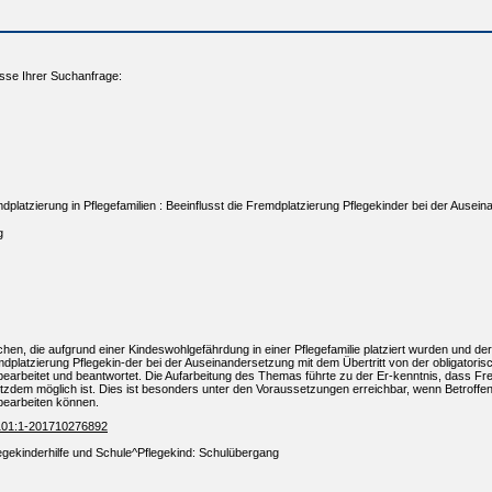
sse Ihrer Suchanfrage:
tzierung in Pflegefamilien : Beeinflusst die Fremdplatzierung Pflegekinder bei der Auseinan
g
ichen, die aufgrund einer Kindeswohlgefährdung in einer Pflegefamilie platziert wurden und d
mdplatzierung Pflegekin-der bei der Auseinandersetzung mit dem Übertritt von der obligatoris
bearbeitet und beantwortet. Die Aufarbeitung des Themas führte zu der Er-kenntnis, dass Fr
trotzdem möglich ist. Dies ist besonders unter den Voraussetzungen erreichbar, wenn Betroffe
bearbeiten können.
e:101:1-201710276892
legekinderhilfe und Schule^Pflegekind: Schulübergang