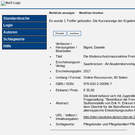
Merkliste anzeigen
Merkliste löschen
Standardsuche
Es wurde 1 Treffer gefunden. Die Kurzanzeige der Ergebni
Login
Autoren
Schlagworte
Verfasser /
Hilfe
Herausgeber /
Bigoni, Daniele
Bearbeiter:
Titel:
Die Kindesschutzmassnahme Fremdpla
Erscheinungsort :
Saarbrücken : AV Akademikerverla
Verlag:
Erscheinungsjahr:
2017
Umfang / Format:
Online-Ressourcen, 80 Seiten
ISBN / ISSN:
978-620-2-20096-7
Einband / Preis:
€ 35,90
Die Arbeit befasst sich mit Jugendl
Fragestellung: "Beeinflusst die Fre
Abstract:
Stufenmodelle von Erik H. Erikson 
dem Übertritt für die Betroffenen 
alterstypische Entwicklungsstufen 
URL : Volltext /
http://nbn-resolving.de/urn:nbn:d
Inhaltsangaben:
Schlagworte:
Pflegekinder und Pflegefamilien^Pf
----------------------------------------------------------------