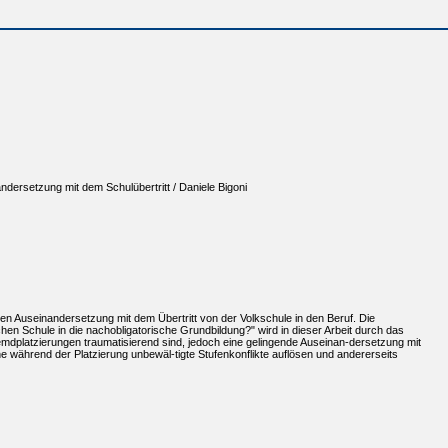
dersetzung mit dem Schulübertritt / Daniele Bigoni
eren Auseinandersetzung mit dem Übertritt von der Volkschule in den Beruf. Die
chen Schule in die nachobligatorische Grundbildung?" wird in dieser Arbeit durch das
emdplatzierungen traumatisierend sind, jedoch eine gelingende Auseinan-dersetzung mit
ne während der Platzierung unbewäl-tigte Stufenkonflikte auflösen und andererseits