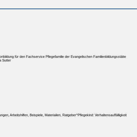
ortbildung für den Fachservice Pflegefamilie der Evangelischen Familienbildungsstätte
a Sutter
gen, Arbeitshilfen, Beispiele, Materialien, Ratgeber^Pflegekind: Verhaltensauffälligkeit