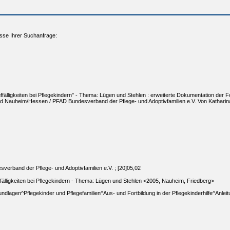
sse Ihrer Suchanfrage:
fälligkeiten bei Pflegekindern" - Thema: Lügen und Stehlen : erweiterte Dokumentation der F
d Nauheim/Hessen / PFAD Bundesverband der Pflege- und Adoptivfamilien e.V. Von Katharin
erband der Pflege- und Adoptivfamilien e.V. ; [20]05,02
fälligkeiten bei Pflegekindern - Thema: Lügen und Stehlen <2005, Nauheim, Friedberg>
ndlagen^Pflegekinder und Pflegefamilien^Aus- und Fortbildung in der Pflegekinderhilfe^Anleitun