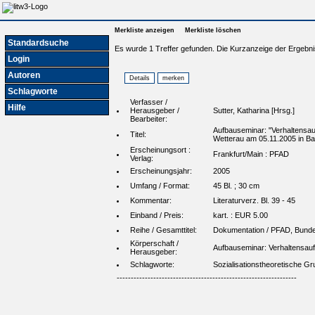
Merkliste anzeigen
Merkliste löschen
Standardsuche
Es wurde 1 Treffer gefunden. Die Kurzanzeige der Ergebni
Login
Autoren
Schlagworte
Verfasser /
Hilfe
Herausgeber /
Sutter, Katharina [Hrsg.]
Bearbeiter:
Aufbauseminar: "Verhaltensauf
Titel:
Wetterau am 05.11.2005 in Ba
Erscheinungsort :
Frankfurt/Main : PFAD
Verlag:
Erscheinungsjahr:
2005
Umfang / Format:
45 Bl. ; 30 cm
Kommentar:
Literaturverz. Bl. 39 - 45
Einband / Preis:
kart. : EUR 5.00
Reihe / Gesamttitel:
Dokumentation / PFAD, Bundesv
Körperschaft /
Aufbauseminar: Verhaltensauf
Herausgeber:
Schlagworte:
Sozialisationstheoretische Gru
----------------------------------------------------------------